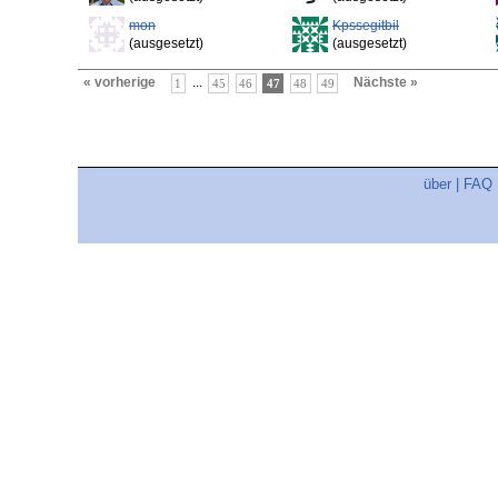
mon
Kpssegitbil
(ausgesetzt)
(ausgesetzt)
« vorherige
...
Nächste »
1
45
46
47
48
49
über
|
FAQ