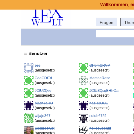
Willkommen, er
Fragen
The
Benutzer
esc
QPbmCRVM
(ausgesetzt)
(ausgesetzt)
GoaCDtTd
MartineRose
(ausgesetzt)
(ausgesetzt)
JCfUZQsq
JCfUZQsqBHhC...
(ausgesetzt)
(ausgesetzt)
pBZhYaHO
nazR3OOO
(ausgesetzt)
(ausgesetzt)
wijaje367
sotoh6751
(ausgesetzt)
(ausgesetzt)
SecureTrust
helloqueenId
(ausgesetzt)
(ausgesetzt)