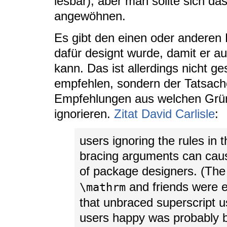
lesbar), aber man sollte sich da
angewöhnen.
Es gibt den einen oder anderen 
dafür designt wurde, damit er a
kann. Das ist allerdings nicht 
empfehlen, sondern der Tatsac
Empfehlungen aus welchen Grü
ignorieren.
Zitat David Carlisle
:
users ignoring the rules in
bracing arguments can caus
of package designers. (Th
and friends were ex
\mathrm
that unbraced superscript u
users happy was probably b