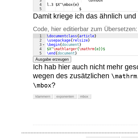
3
   \unhbox 
4
l.3 $X^\mbox{e}
5
   $
Damit kriege ich das ähnlich und f
Code, hier editierbar zum Übersetzen:
1
\documentclass
{
article
}
2
\usepackage
{
relsize
}
3
\begin
{
document
}
4
$X^
\mathlarger
{
\mathrm
{e}}$
5
\end
{
document
}
Ausgabe erzeugen
Ich hab hier auch nicht mehr ge
wegen des zusätzlichen
\mathrm
?
\mbox
klammern
exponenten
mbox