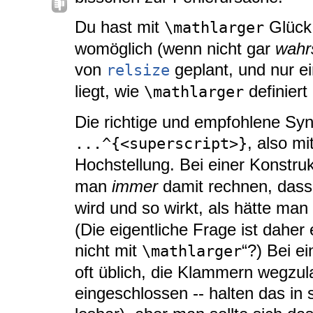
Du hast mit
Glück.
\mathlarger
womöglich (wenn nicht gar
wahr
von
geplant, und nur ei
relsize
liegt, wie
definiert 
\mathlarger
Die richtige und empfohlene Syn
, also m
...^{<superscript>}
Hochstellung. Bei einer Konstru
man
immer
damit rechnen, das
wird und so wirkt, als hätte man
(Die eigentliche Frage ist dahe
nicht mit
“?) Bei ei
\mathlarger
oft üblich, die Klammern wegzu
eingeschlossen -- halten das in 