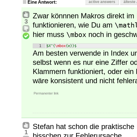
Eine Antwort:
active answers
älteste
Zwar könnnen Makros direkt im
3
funktionieren, wie Du am
\math
hier muss
noch in geschw
\mbox
1
$X^{
\mbox
{e}}$
Am besten verwende in Index u
selbst wenn es nur eine Ziffer o
Klammern funktioniert, oder ein
wäre konsistent und nicht fehler
Permanenter link
Stefan hat schon die praktische
1
bisschen zur Fehlerursache.