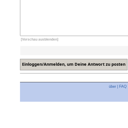
[Vorschau ausblenden]
über
|
FAQ