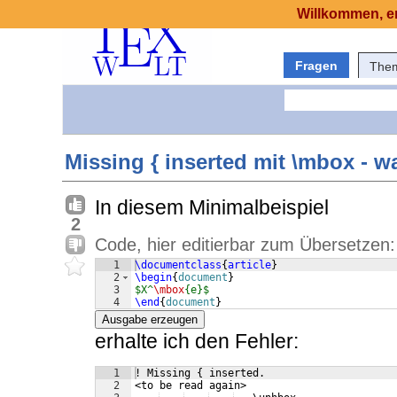
Willkommen, er
Fragen
The
Missing { inserted mit \mbox - 
In diesem Minimalbeispiel
2
Code, hier editierbar zum Übersetzen:
1
\documentclass
{
article
}
2
\begin
{
document
}
3
$X^
\mbox
{e}$
4
\end
{
document
}
Ausgabe erzeugen
erhalte ich den Fehler:
1
! Missing { inserted.
2
<to be read again> 