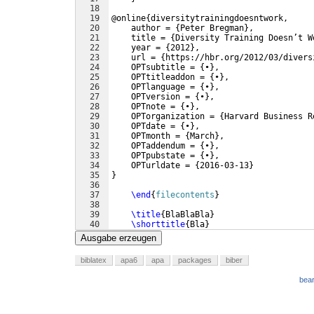
18
19
@online
{
diversitytrainingdoesntwork,
20
    author = 
{
Peter Bregman
}
,
21
    title = 
{
Diversity Training Doesn’t W
22
    year = 
{
2012
}
,
23
    url = 
{
https://hbr.org/2012/03/divers
24
    OPTsubtitle = 
{
•
}
,
25
    OPTtitleaddon = 
{
•
}
,
26
    OPTlanguage = 
{
•
}
,
27
    OPTversion = 
{
•
}
,
28
    OPTnote = 
{
•
}
,
29
    OPTorganization = 
{
Harvard Business R
30
    OPTdate = 
{
•
}
,
31
    OPTmonth = 
{
March
}
,
32
    OPTaddendum = 
{
•
}
,
33
    OPTpubstate = 
{
•
}
,
34
    OPTurldate = 
{
2016-03-13
}
35
}
36
37
\end
{
filecontents
}
38
39
\title
{
BlaBlaBla
}
40
\shorttitle
{
Bla
}
41
\author
{
Cooler Typ
}
Ausgabe erzeugen
biblatex
apa6
apa
packages
biber
bear