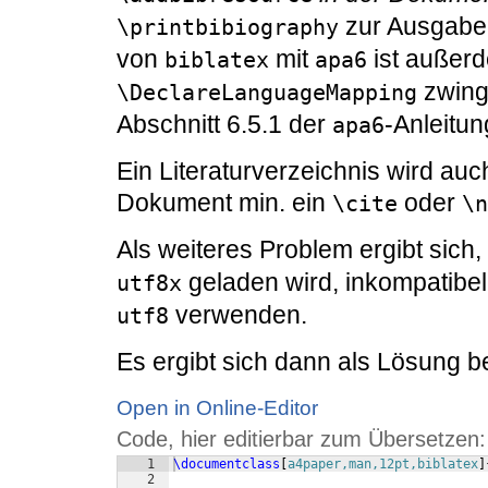
zur Ausgabe
\printbibiography
von
mit
ist außer
biblatex
apa6
zwinge
\DeclareLanguageMapping
Abschnitt 6.5.1 der
-Anleitun
apa6
Ein Literaturverzeichnis wird auc
Dokument min. ein
oder
\cite
\n
Als weiteres Problem ergibt sich
geladen wird, inkompatibel 
utf8x
verwenden.
utf8
Es ergibt sich dann als Lösung b
Open in Online-Editor
Code, hier editierbar zum Übersetzen:
1
\documentclass
[
a4paper,man,12pt,biblatex
]
2