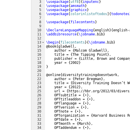
3
\usepackage
[
utf8
]
{
inputenc
}
4
\usepackage
{
amsmath
}
5
\usepackage
{
graphicx
}
6
\usepackage
[
colorinlistoftodos
]
{
todonotes
7
8
\usepackage
{
filecontents
}
9
10
\DeclareLanguageMapping
{
english
}
{
english-
11
\addbibresource
{
\jobname
.bib
}
12
13
\begin
{
filecontents
}
{
\jobname
.bib
}
14
@book
{
gladwell,
15
    author = 
{
Malcom Gladwell
}
,
16
    title = 
{
The Tipping Point
}
,
17
    publisher = 
{
Little, Brown and Compan
18
    year = 
{
2002
}
19
}
20
21
@online
{
diversitytrainingdoesntwork,
22
    author = 
{
Peter Bregman
}
,
23
    title = 
{
Diversity Training Doesn’t W
24
    year = 
{
2012
}
,
25
    url = 
{
https://hbr.org/2012/03/divers
26
    OPTsubtitle = 
{
•
}
,
27
    OPTtitleaddon = 
{
•
}
,
28
    OPTlanguage = 
{
•
}
,
29
    OPTversion = 
{
•
}
,
30
    OPTnote = 
{
•
}
,
31
    OPTorganization = 
{
Harvard Business R
32
    OPTdate = 
{
•
}
,
33
    OPTmonth = 
{
March
}
,
34
    OPTaddendum = 
{
•
}
,