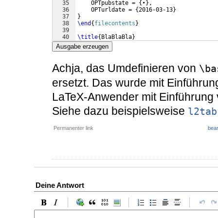
35
    OPTpubstate = 
{
•
}
,
36
    OPTurldate = 
{
2016-03-13
}
37
}
38
\end
{
filecontents
}
39
40
\title
{
BlaBlaBla
}
41
\shorttitle
{
Bla
}
Ausgabe erzeugen
Achja, das Umdefinieren von
\ba
ersetzt. Das wurde mit Einführun
LaTeX-Anwender mit Einführung 
Siehe dazu beispielsweise
l2tab
Permanenter link
bear
Deine Antwort