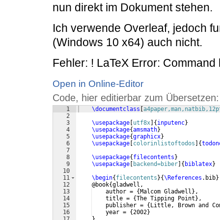
nun direkt im Dokument stehen.
Ich verwende Overleaf, jedoch fu
(Windows 10 x64) auch nicht.
Fehler: ! LaTeX Error: Command b
Open in Online-Editor
Code, hier editierbar zum Übersetzen:
1
\documentclass
[
a4paper,man,natbib,12p
2
3
\usepackage
[
utf8x
]
{
inputenc
}
4
\usepackage
{
amsmath
}
5
\usepackage
{
graphicx
}
6
\usepackage
[
colorinlistoftodos
]
{
todon
7
8
\usepackage
{
filecontents
}
9
\usepackage
[
backend=biber
]
{
biblatex
}
10
11
\begin
{
filecontents
}
{
\References
.bib
}
12
    @book
{
gladwell,
13
    author = 
{
Malcom Gladwell
}
,
14
    title = 
{
The Tipping Point
}
,
15
    publisher = 
{
Little, Brown and Co
16
    year = 
{
2002
}
17
}