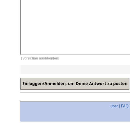
[Vorschau ausblenden]
über
|
FAQ