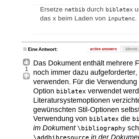
Ersetze
durch
u
natbib
biblatex
das x beim Laden von
.
inputenc
Eine Antwort:
active answers
älteste
Das Dokument enthält mehrere Fe
1
noch immer dazu aufgeforderter,
verwenden. Für die Verwendung
Option
verwendet werde
biblatex
Literatursystemoptionen verzich
gewünschten Stil-Optionen selbs
Verwendung von
die
biblatex
b
im Dokument
sch
\bibliography
in der Dokume
\addbibresource