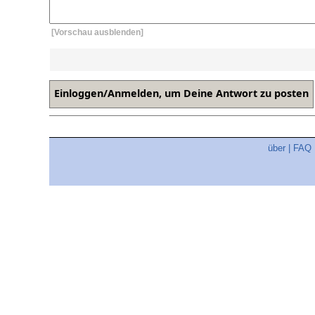
[Vorschau ausblenden]
über
|
FAQ