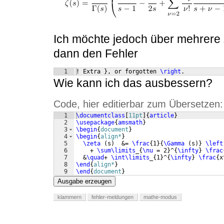
Ich möchte jedoch über mehrere Z
dann den Fehler
1
! Extra 
}
, or forgotten 
\right
.
Wie kann ich das ausbessern?
Code, hier editierbar zum Übersetzen:
1
\documentclass
[
11pt
]
{
article
}
2
\usepackage
{
amsmath
}
3
\begin
{
document
}
4
\begin
{
align*
}
5
\zeta
(
s
)
  &= 
\frac
{
1
}
{
\Gamma
(
s
)}
\left
6
    + 
\sum\limits
_
{
\nu
 = 2
}
^
{
\infty
}
\frac
7
  &
\quad
+ 
\int\limits
_
{
1
}
^
{
\infty
}
\frac
{
x
8
\end
{
align*
}
9
\end
{
document
}
Ausgabe erzeugen
klammern
fehler-meldungen
mathe-modus