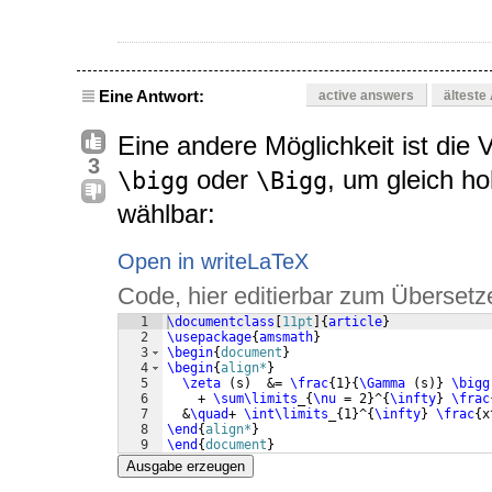
Eine Antwort:
active answers
älteste
Eine andere Möglichkeit ist di
3
oder
, um gleich h
\bigg
\Bigg
wählbar:
Open in writeLaTeX
Code, hier editierbar zum Übersetz
1
\documentclass
[
11pt
]
{
article
}
2
\usepackage
{
amsmath
}
3
\begin
{
document
}
4
\begin
{
align*
}
5
\zeta
(
s
)
  &= 
\frac
{
1
}
{
\Gamma
(
s
)}
\bigg
6
    + 
\sum\limits
_
{
\nu
 = 2
}
^
{
\infty
}
\frac
7
  &
\quad
+ 
\int\limits
_
{
1
}
^
{
\infty
}
\frac
{
x
8
\end
{
align*
}
9
\end
{
document
}
Ausgabe erzeugen