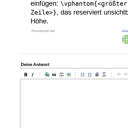
einfügen:
\vphantom{<größter
, das reserviert unsich
Zeile>}
Höhe.
Permanenter link
bear
Deine Antwort