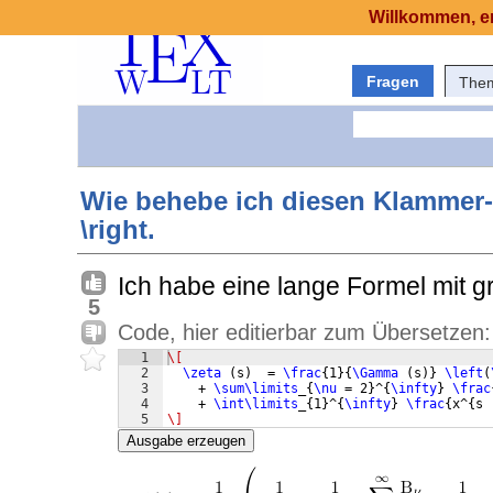
Willkommen, er
Fragen
The
Wie behebe ich diesen Klammer-Fe
\right.
Ich habe eine lange Formel mit 
5
Code, hier editierbar zum Übersetzen:
1
\[
2
\zeta
(
s
)
  = 
\frac
{
1
}
{
\Gamma
(
s
)}
\left
(
3
    + 
\sum\limits
_
{
\nu
 = 2
}
^
{
\infty
}
\frac
4
    + 
\int\limits
_
{
1
}
^
{
\infty
}
\frac
{
x^
{
s 
5
\]
Ausgabe erzeugen