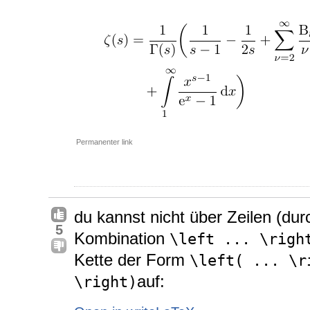
Permanenter link
du kannst nicht über Zeilen (du
5
Kombination
\left ... \righ
Kette der Form
\left( ... \r
auf:
\right)