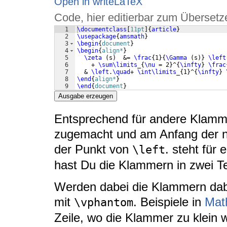
Open in writeLaTeX
Code, hier editierbar zum Übersetz
1
\documentclass
[
11pt
]
{
article
}
2
\usepackage
{
amsmath
}
3
\begin
{
document
}
4
\begin
{
align*
}
5
\zeta
(
s
)
  &= 
\frac
{
1
}
{
\Gamma
(
s
)}
\left
6
    + 
\sum\limits
_
{
\nu
 = 2
}
^
{
\infty
}
\frac
7
  & 
\left
.
\quad
+ 
\int\limits
_
{
1
}
^
{
\infty
}
8
\end
{
align*
}
9
\end
{
document
}
Ausgabe erzeugen
Entsprechend für andere Klamme
zugemacht und am Anfang der n
der Punkt von
. steht für
\left
hast Du die Klammern in zwei Te
Werden dabei die Klammern dabe
mit
. Beispiele in
Mat
\vphantom
Zeile, wo die Klammer zu klein 