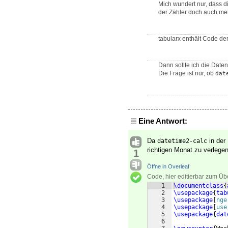
Mich wundert nur, dass d
der Zähler doch auch meh
tabularx enthält Code de
Dann sollte ich die Dat
Die Frage ist nur, ob
dat
Eine Antwort:
Da
in der
datetime2-calc
richtigen Monat zu verlegen
1
Öffne in Overleaf
Code, hier editierbar zum Üb
1
\documentclass
{
2
\usepackage
{
tab
3
\usepackage
[
nge
4
\usepackage
[
use
5
\usepackage
{
dat
6