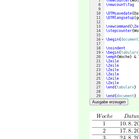
7
\newcounter
{
Woc
8
\newcount\Tag
9
10
\DTMsavedate
{
Da
11
\DTMlangsetup
[
g
12
13
\newcommand
{
\Ze
14
\stepcounter
{
Wo
15
16
\begin
{
document
17
18
\noindent
19
\begin
{
tabularx
20
\emph
{
Woche
}
 & 
21
\Zeile
22
\Zeile
23
\Zeile
24
\Zeile
25
\Zeile
26
\Zeile
27
\end
{
tabularx
}
28
29
\end
{
document
}
Ausgabe erzeugen