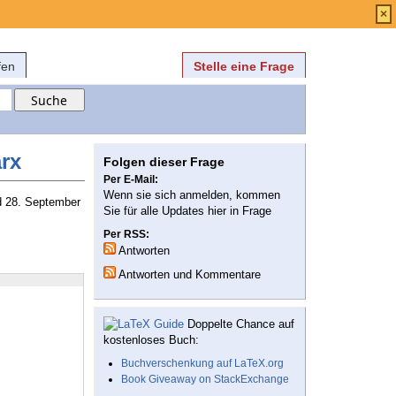
Anmelden
über
FAQ
×
fen
Stelle eine Frage
rx
Folgen dieser Frage
Per E-Mail:
Wenn sie sich anmelden, kommen
nd 28. September
Sie für alle Updates hier in Frage
Per RSS:
Antworten
Antworten und Kommentare
Doppelte Chance auf
kostenloses Buch:
Buchverschenkung auf LaTeX.org
Book Giveaway on StackExchange