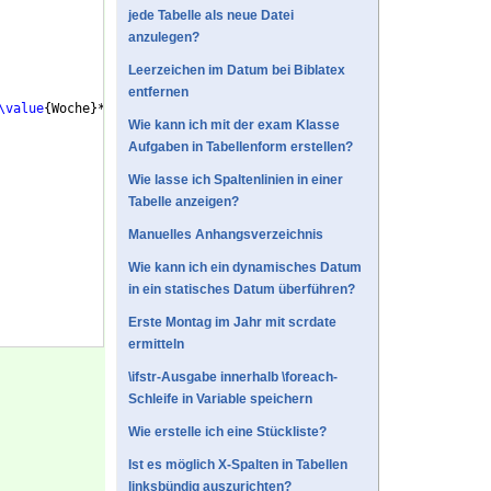
jede Tabelle als neue Datei
anzulegen?
Leerzeichen im Datum bei Biblatex
entfernen
\value
{
Woche
}
*7
\relax
}
\DTMusedate
{
Datum
}
 & 
\hspace
{
1em
}
\tabular
Wie kann ich mit der exam Klasse
Aufgaben in Tabellenform erstellen?
Wie lasse ich Spaltenlinien in einer
Tabelle anzeigen?
Manuelles Anhangsverzeichnis
Wie kann ich ein dynamisches Datum
in ein statisches Datum überführen?
Erste Montag im Jahr mit scrdate
ermitteln
\ifstr-Ausgabe innerhalb \foreach-
Schleife in Variable speichern
Wie erstelle ich eine Stückliste?
Ist es möglich X-Spalten in Tabellen
linksbündig auszurichten?