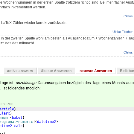
ie Wochennummern in der ersten Spalte trotzdem richtig sind. Bei mehrfacher Aus
rfach inkrementiert werden.
Cletus
r LaTeX-Zähler wieder korrekt zurücksetzt.
Ulrike Fischer
en in der zweiten Spalte wohl am besten als Ausgangsdatum + Wochenzähler * 7 Ta
das mitmacht.
etime2
Cletus
active answers
älteste Antworten
neueste Antworten
Beliebt
 Lage ist,
unzulässige
Datumsangaben bezüglich des Tags eines Monats auto
, ist folgendes möglich:
ersetzen:
article
}
ularx
}
rman
]
{
babel
}
regional=numeric
]
{
datetime2
}
etime2-calc
}