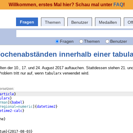
Willkommen, erstes Mal hier? Schau mal unter
FAQ
!
Fragen
Themen
Benutzer
Medaillen
Of
Fragen
Themen
Benutzer
Wochenabständen innerhalb einer tabula
ollten der 10., 17. und 24. August 2017 auftauchen. Stattdessen stehen 21. u
roblem tritt nur auf, wenn
verwendet wird.
tabularx
ersetzen:
article
}
ularx
}
rman
]
{
babel
}
regional=numeric
]
{
datetime2
}
etime2-calc
}
he
}
tum
}
{
2017-08-03
}