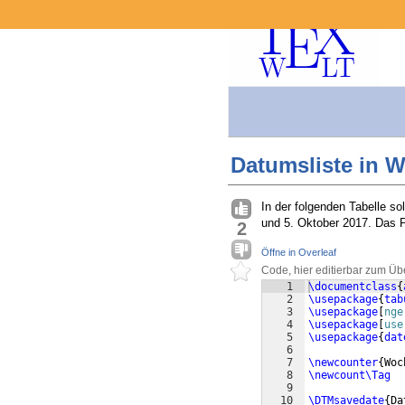
Datumsliste in 
In der folgenden Tabelle s
und 5. Oktober 2017. Das P
2
Öffne in Overleaf
Code, hier editierbar zum Üb
1
\documentclass
{
2
\usepackage
{
tab
3
\usepackage
[
nge
4
\usepackage
[
use
5
\usepackage
{
dat
6
7
\newcounter
{
Woc
8
\newcount\Tag
9
10
\DTMsavedate
{
Da