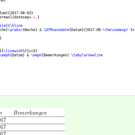
he
}
tum
}
{
2017-08-03
}
erman
]
{
datesep=.
\,
}
ile
}
{
\hline
che
}
\arabic
{
Woche
}
 & 
\DTMsavedate
{
Datum
}
{
2017-08-
\the\numexpr
 3+
}
}
{
\linewidth
}
{
ccX
}
\emph
{
Datum
}
 & 
\emph
{
Bemerkungen
}
\tabularnewline