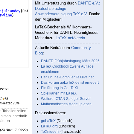
Mit Unterstützung durch
DANTE e.V.:
Deutschsprachige
ejulianday
{
Datum
}
{
\number\Tag
}
\DTMmakeglobal
{
Datum
}
Anwendervereinigung TeX e.V.
Danke
ewline
}
den Mitgliedern!
LaTeX-Bücher als Willkommens-
Geschenk für DANTE Neumitglieder.
Mehr dazu:
LaTeX.net/verein
Aktuelle Beiträge im
Community-
Blog
:
DANTE-Frühjahrstagung März 2026
LaTeX Cookbook zweite Auflage
erschienen
Der Online-Compiler TeXlive.net
Das Forum goLaTeX.de ist erneuert
Einführung in ConTeXt
 22:58
Spielkarten mit LaTeX
Weiterer CTAN Spiegel-Server
59
●
68
t-Rate:
75%
Mathematisches Modell plotten
e Tabellenzellen
Diskussionsforen:
ann man innerhalb
zieren.
goLaTeX
(Deutsch)
LaTeX.org
(Englisch)
(23 Nov '17, 09:22)
TeXnique.fr
(französisch)