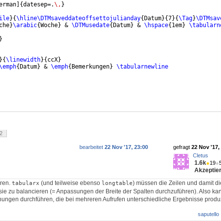
erman
]
{
datesep=.
\,
}
ile
}
{
\hline\DTMsaveddateoffsettojulianday
{
Datum
}
{
7
}
{
\Tag
}
\DTMsav
che
}
\arabic
{
Woche
}
 & 
\DTMusedate
{
Datum
}
 & 
\hspace
{
1em
}
\tabularn
}
}
{
\linewidth
}
{
ccX
}
\emph
{
Datum
}
 & 
\emph
{
Bemerkungen
}
\tabularnewline
2
bearbeitet
22 Nov '17, 23:00
gefragt
22 Nov '17,
Cletus
1.6k
●
19
●
Akzeptier
eren.
(und teilweise ebenso
) müssen die Zeilen und damit di
tabularx
longtable
ie zu balancieren (= Anpassungen der Breite der Spalten durchzuführen). Also k
nungen durchführen, die bei mehreren Aufrufen unterschiedliche Ergebnisse produ
saputello