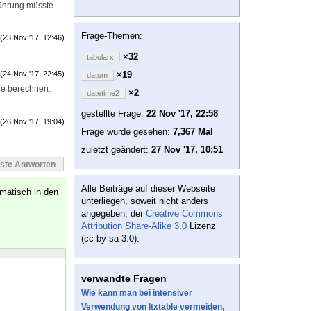
führung müsste
Frage-Themen:
(23 Nov '17, 12:46)
×32
tabularx
(24 Nov '17, 22:45)
×19
datum
ge berechnen.
×2
datetime2
gestellte Frage:
22 Nov '17, 22:58
(26 Nov '17, 19:04)
Frage wurde gesehen:
7,367 Mal
zuletzt geändert:
27 Nov '17, 10:51
este Antworten
Alle Beiträge auf dieser Webseite
matisch in den
unterliegen, soweit nicht anders
angegeben, der
Creative Commons
Attribution Share-Alike 3.0
Lizenz
(cc-by-sa 3.0).
verwandte Fragen
Wie kann man bei intensiver
Verwendung von ltxtable vermeiden,