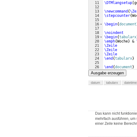
11
\DTMlangsetup
[
g
12
13
\newcommand
{
\Ze
14
\stepcounter
{
Wo
15
16
\begin
{
document
17
18
\noindent
19
\begin
{
tabularx
20
\emph
{
Woche
}
 & 
21
\Zeile
22
\Zeile
23
\Zeile
24
\end
{
tabularx
}
25
26
\end
{
document
}
Ausgabe erzeugen
datum
tabularx
datetime
Das kann nicht funktioni
mehrfach ausführen, um s
einer Zeile keine Berech