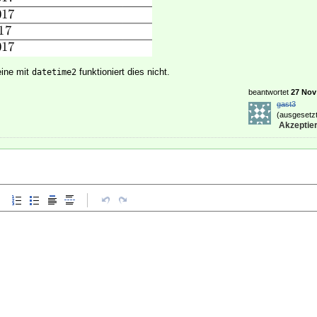
leine mit
funktioniert dies nicht.
datetime2
beantwortet
27 Nov 
gast3
(ausgesetzt
Akzeptier