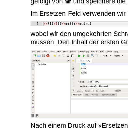
gefolgt von
und speichere die 
mm
Im Ersetzen-Feld verwenden wir
1
\\
SI
{
\1
}
{
\\
milli
\\
metre
}
wobei wir den umgekehrten Schr
müssen. Den Inhalt der ersten 
Nach einem Druck auf »Ersetzen