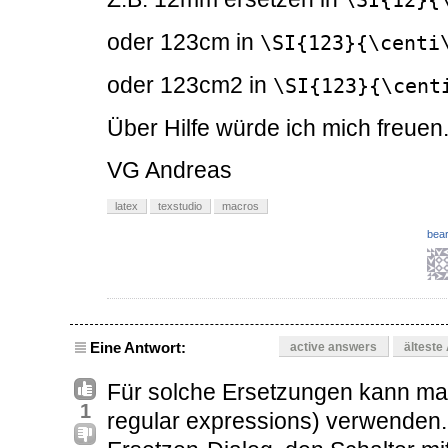
\SI{12}{
oder 123cm in
\SI{123}{\centi
oder 123cm2 in
\SI{123}{\cent
Über Hilfe würde ich mich freuen
VG Andreas
latex
texstudio
macros
bear
Eine Antwort:
active answers
älteste
Für solche Ersetzungen kann ma
1
regular expressions) verwenden.