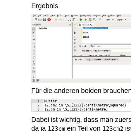
Ergebnis.
Für die anderen beiden brauchen
1
Muster                                    
2
123cm2 in \SI{123}{\centi\metre\squared}  
3
123cm in \SI{123}{\centi\metre}           
Dabei ist wichtig, dass man zuer
da ja
ein Teil von
is
123cm
123cm2