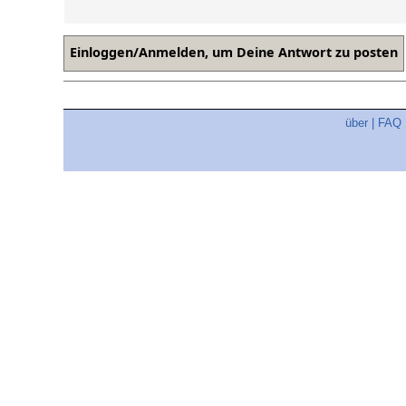
über
|
FAQ