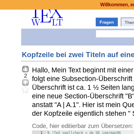
Willkommen, er
Fragen
The
Kopfzeile bei zwei Titeln auf eine
Hallo, Mein Text beginnt mit eine
2
folgt eine Subsection-Überschrift 
Überschrift ist ca. 1 ½ Seiten l
eine neue Section-Überschrift "B" 
anstatt "A | A.1". Hier ist mein Que
der Kopfzeile eigentlich stehen " 
Code, hier editierbar zum Übersetzen:
1
% !TeX spellcheck = de_DE_igerman96