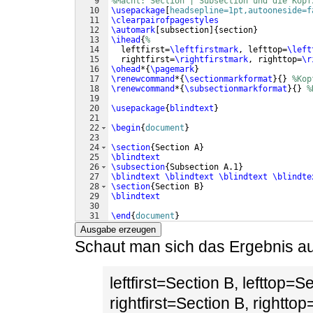
9
%Macht: Section | Subsection und die Kopf
10
\usepackage
[
headsepline=1pt,autooneside=f
11
\clearpairofpagestyles
12
\automark
[
subsection
]
{
section
}
13
\ihead
{
%
14
  leftfirst=
\leftfirstmark
, lefttop=
\left
15
  rightfirst=
\rightfirstmark
, righttop=
\r
16
\ohead
*
{
\pagemark
}
17
\renewcommand
*
{
\sectionmarkformat
}
{
}
%Kop
18
\renewcommand
*
{
\subsectionmarkformat
}
{
}
%
19
20
\usepackage
{
blindtext
}
21
22
\begin
{
document
}
23
24
\section
{
Section A
}
25
\blindtext
26
\subsection
{
Subsection A.1
}
27
\blindtext
\blindtext
\blindtext
\blindte
28
\section
{
Section B
}
29
\blindtext
30
31
\end
{
document
}
Ausgabe erzeugen
Schaut man sich das Ergebnis auf
leftfirst=Section B, lefttop=S
rightfirst=Section B, rightto