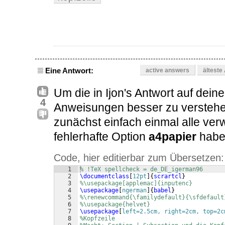
Eine Antwort:
active answers
älteste
Um die in Ijon's Antwort auf dein
4
Anweisungen besser zu verstehe
zunächst einfach einmal alle ver
fehlerhafte Option
a4papier
habe 
Code, hier editierbar zum Übersetzen:
1
% !TeX spellcheck = de_DE_igerman96
2
\documentclass
[
12pt
]
{
scrartcl
}
3
%\usepackage[applemac]{inputenc}
4
\usepackage
[
ngerman
]
{
babel
}
5
%\renewcommand{\familydefault}{\sfdefault
6
%\usepackage{helvet}    
7
\usepackage
[
left=2.5cm, right=2cm, top=2c
8
%Kopfzeile