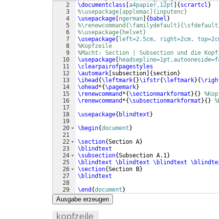
2
\documentclass
[
a4papier,12pt
]
{
scrartcl
}
3
%\usepackage[applemac]{inputenc}
4
\usepackage
[
ngerman
]
{
babel
}
5
%\renewcommand{\familydefault}{\sfdefault
6
%\usepackage{helvet}    
7
\usepackage
[
left=2.5cm, right=2cm, top=2c
8
%Kopfzeile
9
%Macht: Section | Subsection und die Kopf
10
\usepackage
[
headsepline=1pt,autooneside=f
11
\clearpairofpagestyles
12
\automark
[
subsection
]
{
section
}
13
\ihead
{
\leftmark
{
}
\ifstr
{
\leftmark
}
{
\righ
14
\ohead
*
{
\pagemark
}
15
\renewcommand
*
{
\sectionmarkformat
}
{
}
%Kop
16
\renewcommand
*
{
\subsectionmarkformat
}
{
}
%
17
18
\usepackage
{
blindtext
}
19
20
\begin
{
document
}
21
22
\section
{
Section A
}
23
\blindtext
24
\subsection
{
Subsection A.1
}
25
\blindtext
\blindtext
\blindtext
\blindte
26
\section
{
Section B
}
27
\blindtext
28
29
\end
{
document
}
Ausgabe erzeugen
kopfzeile