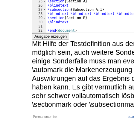
25
\section
{
Section A
}
26
\blindtext
27
\subsection
{
Subsection A.1
}
28
\blindtext
\blindtext
\blindtext
\blindte
29
\section
{
Section B
}
30
\blindtext
31
32
\end
{
document
}
Ausgabe erzeugen
Mit Hilfe der Testdefinition aus d
möglich sein, auch weitere Sonde
einige Sonderfälle muss man even
\automark die Markenerzeugung e
Auswikrungen auf das Ergebnis 
haben kann. Es gibt vermutlich au
sehr schwer vollautomatisch lösba
\sectionmark oder \subsectionmark
Permanenter link
bear