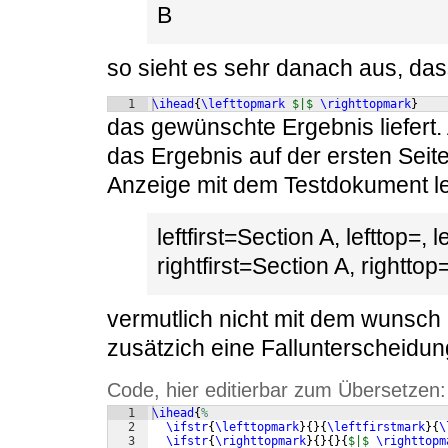
B
so sieht es sehr danach aus, da
1
\ihead
{
\lefttopmark
$|$
\righttopmark
}
das gewünschte Ergebnis liefert.
das Ergebnis auf der ersten Seite
Anzeige mit dem Testdokument lee
leftfirst=Section A, lefttop=, 
rightfirst=Section A, rightto
vermutlich nicht mit dem wunsch
zusätzich eine Fallunterscheidun
Code, hier editierbar zum Übersetzen:
1
\ihead
{
%
2
\ifstr
{
\lefttopmark
}
{
}
{
\leftfirstmark
}
{
\
3
\ifstr
{
\righttopmark
}
{
}
{
}
{
$|$
\righttopm