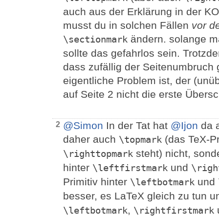
auch aus der Erklärung in der KO
musst du in solchen Fällen
vor d
ändern. solange 
\sectionmark
sollte das gefahrlos sein. Trotzd
dass zufällig der Seitenumbruch 
eigentliche Problem ist, der (un
auf Seite 2 nicht die erste Übersch
@Simon
In der Tat hat
@Ijon
da a
2
daher auch
(das TeX-Pri
\topmark
steht) nicht, son
\righttopmark
hinter
und
\leftfirstmark
\righ
Primitiv hinter
und
\leftbotmark
besser, es LaTeX gleich zu tun 
,
\leftbotmark
\rightfirstmark