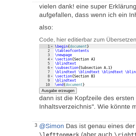
vielen dank! eine super Erklärung
aufgefallen, dass wenn ich ein In
also:
Code, hier editierbar zum Übersetzen
1
\begin
{
document
}
2
\tableofcontents
3
\newpage
4
\section
{
Section A
}
5
\blindtext
6
\subsection
{
Subsection A.1
}
7
\blindtext
\blindtext
\blindtext
\blin
8
\section
{
Section B
}
9
\blindtext
10
\end
{
document
}
Ausgabe erzeugen
dann ist die Kopfzeile des ersten 
Inhaltsverzeichnis". Wie könnte
@Simon
Das ist genau eines de
3
(aber auch
\lefttopmark
\right