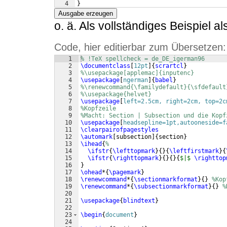
4
}
Ausgabe erzeugen
o. ä. Als vollständiges Beispiel al
Code, hier editierbar zum Übersetzen:
1
% !TeX spellcheck = de_DE_igerman96
2
\documentclass
[
12pt
]
{
scrartcl
}
3
%\usepackage[applemac]{inputenc}
4
\usepackage
[
ngerman
]
{
babel
}
5
%\renewcommand{\familydefault}{\sfdefault
6
%\usepackage{helvet}    
7
\usepackage
[
left=2.5cm, right=2cm, top=2c
8
%Kopfzeile
9
%Macht: Section | Subsection und die Kopf
10
\usepackage
[
headsepline=1pt,autooneside=f
11
\clearpairofpagestyles
12
\automark
[
subsection
]
{
section
}
13
\ihead
{
%
14
\ifstr
{
\lefttopmark
}
{
}
{
\leftfirstmark
}
{
15
\ifstr
{
\righttopmark
}
{
}
{
}
{
$|$
\righttop
16
}
17
\ohead
*
{
\pagemark
}
18
\renewcommand
*
{
\sectionmarkformat
}
{
}
%Kop
19
\renewcommand
*
{
\subsectionmarkformat
}
{
}
%
20
21
\usepackage
{
blindtext
}
22
23
\begin
{
document
}
24