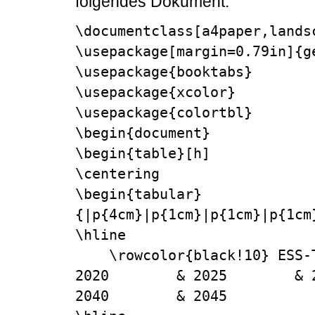
folgendes Dokument:
\documentclass[a4paper,landsc
\usepackage[margin=0.79in]{ge
\usepackage{booktabs}

\usepackage{xcolor}

\usepackage{colortbl}

\begin{document}

\begin{table}[h]

\centering

\begin{tabular}
{|p{4cm}|p{1cm}|p{1cm}|p{1cm
\hline

    \rowcolor{black!10} ESS-Technologie & 2015        & 
2020        & 2025        & 
2040        & 2045           