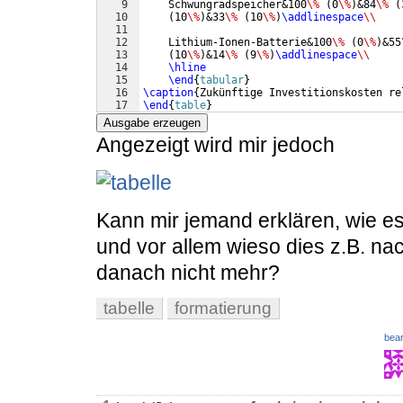
9
    Schwungradspeicher&100
\%
(
0
\%
)
&84
\%
(
10
(
10
\%
)
&33
\%
(
10
\%
)
\addlinespace
\\
11
12
    Lithium-Ionen-Batterie&100
\%
(
0
\%
)
&55
13
(
10
\%
)
&14
\%
(
9
\%
)
\addlinespace
\\
14
\hline
15
\end
{
tabular
}
16
\caption
{
Zukünftige Investitionskosten re
17
\end
{
table
}
Ausgabe erzeugen
Angezeigt wird mir jedoch
Kann mir jemand erklären, wie e
und vor allem wieso dies z.B. nac
danach nicht mehr?
tabelle
formatierung
bear