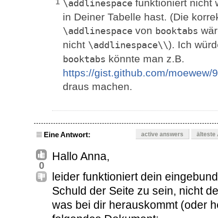
funktioniert nicht 
1
\addlinespace
in Deiner Tabelle hast. (Die korr
von
wär
\addlinespace
booktabs
nicht
). Ich wür
\addlinespace\\
könnte man z.B.
booktabs
https://gist.github.com/moewe
draus machen.
Eine Antwort:
active answers
älteste
Hallo Anna,
0
leider funktioniert dein eingebund
Schuld der Seite zu sein, nicht de
was bei dir herauskommt (oder 