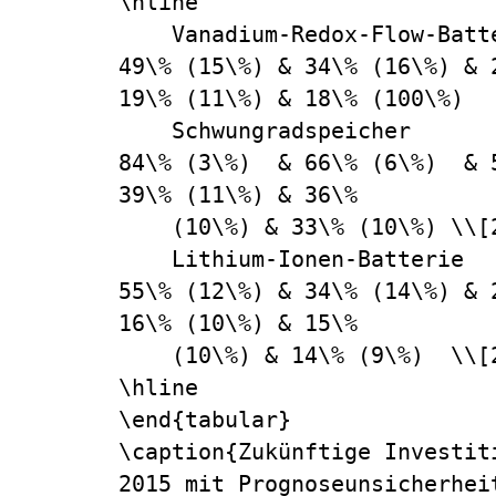
\hline

    Vanadium-Redox-Flow-Batterie        & 100\% (0\%) & 
49\% (15\%) & 34\% (16\%) & 
19\% (11\%) & 18\% (100\%)  
    Schwungradspeicher                  & 100\% (0\%) & 
84\% (3\%)  & 66\% (6\%)  & 
39\% (11\%) & 36\% 

    (10\%) & 33\% (10\%) \\[2em]

    Lithium-Ionen-Batterie              & 100\% (0\%) & 
55\% (12\%) & 34\% (14\%) & 
16\% (10\%) & 15\% 

    (10\%) & 14\% (9\%)  \\[2em]

\hline

\end{tabular}

\caption{Zukünftige Investit
2015 mit Prognoseunsicherheit