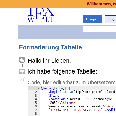
Willkommen, er
Fragen
The
Formatierung Tabelle
Hallo ihr Lieben,
1
ich habe folgende Tabelle:
Code, hier editierbar zum Übersetzen:
1
\begin
{
table
}
[
h
]
2
\begin
{
tabular
}
{
|p
{
4cm
}
|p
{
1cm
}
|p
{
1cm
}
3
\hline
4
\rowcolor
{
black!10
}
 ESS-Technologie &
5
 2050
\\
\hline
\\
6
    Vanadium-Redox-Flow-Batterie&100
\%
(
0
7
(
11
\%
)
&18
\%
(
100
\%
)
&17
\%
(
9
\%
)
\addli
8