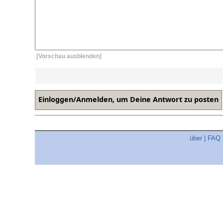
[Vorschau ausblenden]
über
|
FAQ