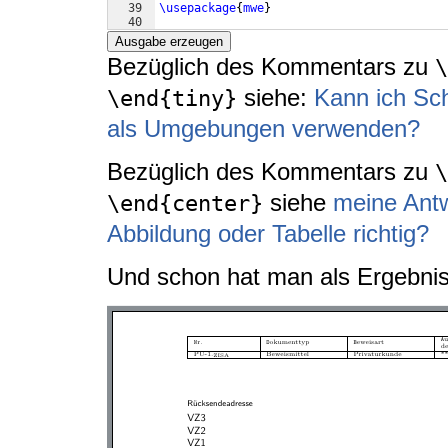
39
\usepackage
{
mwe
}
40
41
\begin
{
document
}
Ausgabe erzeugen
Bezüglich des Kommentars zu
\
siehe:
Kann ich Sc
\end{tiny}
als Umgebungen verwenden?
Bezüglich des Kommentars zu
\
siehe
meine Antw
\end{center}
Abbildung oder Tabelle richtig?
Und schon hat man als Ergebnis