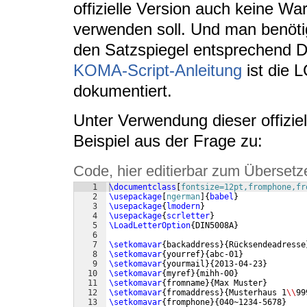
offizielle Version auch keine W
verwenden soll. Und man benötig
den Satzspiegel entsprechend DI
KOMA-Script-Anleitung
ist die L
dokumentiert.
Unter Verwendung dieser offiziel
Beispiel aus der Frage zu:
Code, hier editierbar zum Übersetz
1
\documentclass
[
fontsize=12pt,fromphone,fr
2
\usepackage
[
ngerman
]
{
babel
}
3
\usepackage
{
lmodern
}
4
\usepackage
{
scrletter
}
5
\LoadLetterOption
{
DIN5008A
}
6
7
\setkomavar
{
backaddress
}
{
Rücksendeadresse
8
\setkomavar
{
yourref
}
{
abc-01
}
9
\setkomavar
{
yourmail
}
{
2013-04-23
}
10
\setkomavar
{
myref
}
{
mihh-00
}
11
\setkomavar
{
fromname
}
{
Max Muster
}
12
\setkomavar
{
fromaddress
}
{
Musterhaus 1
\\
99
13
\setkomavar
{
fromphone
}
{
040~1234-5678
}