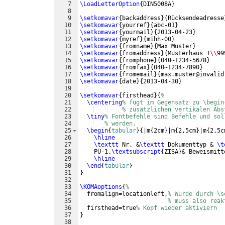
7
\LoadLetterOption
{
DIN5008A
}
8
9
\setkomavar
{
backaddress
}
{
Rücksendeadresse
10
\setkomavar
{
yourref
}
{
abc-01
}
11
\setkomavar
{
yourmail
}
{
2013-04-23
}
12
\setkomavar
{
myref
}
{
mihh-00
}
13
\setkomavar
{
fromname
}
{
Max Muster
}
14
\setkomavar
{
fromaddress
}
{
Musterhaus 1
\\
99
15
\setkomavar
{
fromphone
}
{
040~1234-5678
}
16
\setkomavar
{
fromfax
}
{
040~1234-7890
}
17
\setkomavar
{
fromemail
}
{
max.muster@invalid
18
\setkomavar
{
date
}
{
2013-04-30
}
19
20
\setkomavar
{
firsthead
}
{
%
21
\centering
% fügt im Gegensatz zu \begin
22
% zusätzlichen vertikalen Abs
23
\tiny
% Fontbefehle sind Befehle und sol
24
% werden.
25
\begin
{
tabular
}
{
|m
{
2cm
}
|m
{
2,5cm
}
|m
{
2,5c
26
\hline
27
\texttt
 Nr. &
\texttt
 Dokumenttyp & 
\t
28
    PU-1.
\textsubscript
{
ZISA
}
& Beweismitt
29
\hline
30
\end
{
tabular
}
31
}
32
33
\KOMAoptions
{
%
34
  fromalign=locationleft,
% Wurde durch \s
35
% muss also reak
36
  firsthead=true
% Kopf wieder aktiviern
37
}
38