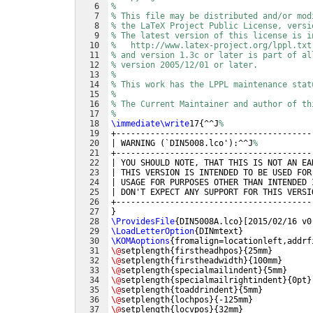
6
% 
7
% This file may be distributed and/or mod
8
% the LaTeX Project Public License, versi
9
% The latest version of this license is i
10
%   http://www.latex-project.org/lppl.txt
11
% and version 1.3c or later is part of al
12
% version 2005/12/01 or later.
13
%
14
% This work has the LPPL maintenance stat
15
%
16
% The Current Maintainer and author of th
17
%
18
\immediate\write
17
{
^^J
%
19
+----------------------------------------
20
| WARNING 
(
`DIN5008.lco'
)
:^^J
%
21
+----------------------------------------
22
| YOU SHOULD NOTE, THAT THIS IS NOT AN EA
23
| THIS VERSION IS INTENDED TO BE USED FOR
24
| USAGE FOR PURPOSES OTHER THAN INTENDED 
25
| DON'T EXPECT ANY SUPPORT FOR THIS VERSI
26
+----------------------------------------
27
}
28
\ProvidesFile
{
DIN5008A.lco
}
[
2015/02/16 v0
29
\LoadLetterOption
{
DINmtext
}
30
\KOMAoptions
{
fromalign=locationleft,addrf
31
\@
setplength
{
firstheadhpos
}
{
25mm
}
32
\@
setplength
{
firstheadwidth
}
{
100mm
}
33
\@
setplength
{
specialmailindent
}
{
5mm
}
34
\@
setplength
{
specialmailrightindent
}
{
0pt
}
35
\@
setplength
{
toaddrindent
}
{
5mm
}
36
\@
setplength
{
lochpos
}
{
-125mm
}
37
\@
setplength
{
locvpos
}
{
32mm
}