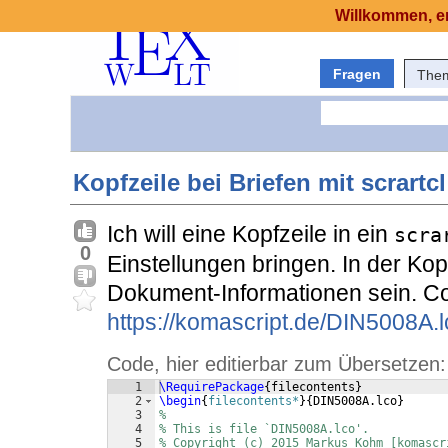
Willkommen, er
Fragen
The
Kopfzeile bei Briefen mit scrartcl
Ich will eine Kopfzeile in ein
scra
0
Einstellungen bringen. In der Kopf
Dokument-Informationen sein. Co
https://komascript.de/DIN5008A.l
Code, hier editierbar zum Übersetzen:
1
\RequirePackage
{
filecontents
}
2
\begin
{
filecontents*
}
{
DIN5008A.lco
}
3
%
4
% This is file `DIN5008A.lco'.
5
% Copyright (c) 2015 Markus Kohm [komascr