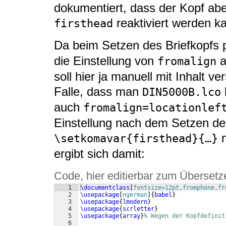
dokumentiert, dass der Kopf abe
reaktiviert werden k
firsthead
Da beim Setzen des Briefkopfs 
die Einstellung von
a
fromalign
soll hier ja manuell mit Inhalt
Falle, dass man
DIN5000B.lco
auch
fromalign=locationlef
Einstellung nach dem Setzen de
n
\setkomavar{firsthead}{…}
ergibt sich damit:
Code, hier editierbar zum Übersetz
1
\documentclass
[
fontsize=12pt,fromphone,fr
2
\usepackage
[
ngerman
]
{
babel
}
3
\usepackage
{
lmodern
}
4
\usepackage
{
scrletter
}
5
\usepackage
{
array
}
% Wegen der Kopfdefinit
6