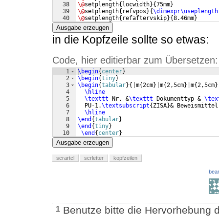
38
\@
setplength
{
locwidth
}
{
75mm
}
39
\@
setplength
{
refvpos
}
{
\dimexpr\useplength
40
\@
setplength
{
refaftervskip
}
{
8.46mm
}
41
\@
newplength
{
specialmailheight
}
Ausgabe erzeugen
in die Kopfzeile sollte so etwas:
Code, hier editierbar zum Übersetzen:
1
\begin
{
center
}
2
\begin
{
tiny
}
3
\begin
{
tabular
}
{
|m
{
2cm
}
|m
{
2,5cm
}
|m
{
2,5cm
}
4
\hline
5
\texttt
 Nr. &
\texttt
 Dokumenttyp & 
\tex
6
  PU-1.
\textsubscript
{
ZISA
}
& Beweismittel
7
\hline
8
\end
{
tabular
}
9
\end
{
tiny
}
10
\end
{
center
}
Ausgabe erzeugen
scrartcl
scrletter
kopfzeilen
bear
Benutze bitte die Hervorhebung 
1