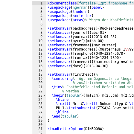
1
\documentclass
[
fontsize=12pt,fromphone,fr
2
\usepackage
[
ngerman
]
{
babel
}
3
\usepackage
{
lmodern
}
4
\usepackage
{
scrletter
}
5
\usepackage
{
array
}
% Wegen der Kopfdefinit
6
7
\setkomavar
{
backaddress
}
{
Rücksendeadresse
8
\setkomavar
{
yourref
}
{
abc-01
}
9
\setkomavar
{
yourmail
}
{
2013-04-23
}
10
\setkomavar
{
myref
}
{
mihh-00
}
11
\setkomavar
{
fromname
}
{
Max Muster
}
12
\setkomavar
{
fromaddress
}
{
Musterhaus 1
\\
99
13
\setkomavar
{
fromphone
}
{
040~1234-5678
}
14
\setkomavar
{
fromfax
}
{
040~1234-7890
}
15
\setkomavar
{
fromemail
}
{
max.muster@invalid
16
\setkomavar
{
date
}
{
2013-04-30
}
17
18
\setkomavar
{
firsthead
}
{
%
19
\centering
% fügt im Gegensatz zu \begin
20
% zusätzlichen vertikalen Abs
21
\tiny
% Fontbefehle sind Befehle und sol
22
% werden.
23
\begin
{
tabular
}
{
|m
{
2cm
}
|m
{
2.5cm
}
|m
{
2,5c
24
\hline
25
\texttt
 Nr. &
\texttt
 Dokumenttyp & 
\t
26
    PU-1.
\textsubscript
{
ZISA
}
& Beweismitt
27
\hline
28
\end
{
tabular
}
29
}
30
31
\LoadLetterOption
{
DIN5008A
}
32