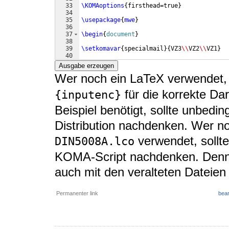
33
\KOMAoptions
{
firsthead=true
}
34
35
\usepackage
{
mwe
}
36
37
\begin
{
document
}
38
39
\setkomavar
{
specialmail
}
{
VZ3
\\
VZ2
\\
VZ1
}
40
41
\begin
{
letter
}
{
AZ1
\\
AZ2
\\
AZ3
\\
AZ4
\\
AZ5
\\
A
Ausgabe erzeugen
Wer noch ein LaTeX verwendet
für die korrekte Da
{inputenc}
Beispiel benötigt, sollte unbedi
Distribution nachdenken. Wer n
verwendet, sollt
DIN5008A.lco
KOMA-Script nachdenken. Denn
auch mit den veralteten Dateien 
Permanenter link
bear