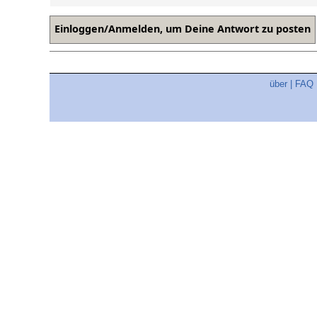
über
|
FAQ