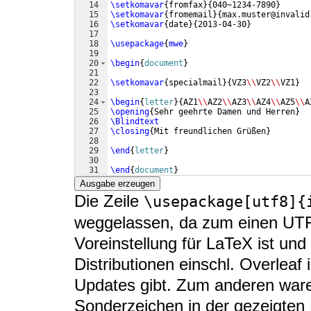
14
\setkomavar
{
fromfax
}
{
040~1234-7890
}
15
\setkomavar
{
fromemail
}
{
max.muster@invalid
16
\setkomavar
{
date
}
{
2013-04-30
}
17
18
\usepackage
{
mwe
}
19
20
\begin
{
document
}
21
22
\setkomavar
{
specialmail
}
{
VZ3
\\
VZ2
\\
VZ1
}
23
24
\begin
{
letter
}
{
AZ1
\\
AZ2
\\
AZ3
\\
AZ4
\\
AZ5
\\
A
25
\opening
{
Sehr geehrte Damen und Herren
}
26
\Blindtext
27
\closing
{
Mit freundlichen Grüßen
}
28
29
\end
{
letter
}
30
31
\end
{
document
}
Ausgabe erzeugen
Die Zeile
\usepackage[utf8]{
weggelassen, da zum einen UTF-
Voreinstellung für LaTeX ist und
Distributionen einschl. Overlea
Updates gibt. Zum anderen war
Sonderzeichen in der gezeigten 