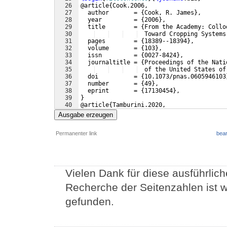
26
@article
{
Cook.2006,
27
  author       = 
{
Cook, R. James
}
,
28
  year         = 
{
2006
}
,
29
  title        = 
{
From the Academy: Collo
30
  Toward Cropping Systems
31
  pages        = 
{
18389--18394
}
,
32
  volume       = 
{
103
}
,
33
  issn         = 
{
0027-8424
}
,
34
  journaltitle = 
{
Proceedings of the Nati
35
  of the United States of
36
  doi          = 
{
10.1073/pnas.0605946103
37
  number       = 
{
49
}
,
38
  eprint       = 
{
17130454
}
,
39
}
40
@article
{
Tamburini.2020,
41
  author       = 
{
Tamburini, Giovanni and
Ausgabe erzeugen
Permanenter link
bear
Vielen Dank für diese ausführlic
Recherche der Seitenzahlen ist 
gefunden.