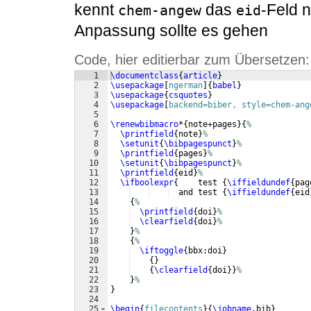
kennt
das
-Feld n
chem-angew
eid
Anpassung sollte es gehen
Code, hier editierbar zum Übersetzen:
1
\documentclass
{
article
}
2
\usepackage
[
ngerman
]
{
babel
}
3
\usepackage
{
csquotes
}
4
\usepackage
[
backend=biber, style=chem-ang
5
6
\renewbibmacro
*
{
note+pages
}
{
%
7
\printfield
{
note
}
%
8
\setunit
{
\bibpagespunct
}
%
9
\printfield
{
pages
}
%
10
\setunit
{
\bibpagespunct
}
%
11
\printfield
{
eid
}
%
12
\ifboolexpr
{
    test 
{
\iffieldundef
{
pag
13
  and test 
{
\iffieldundef
{
eid
14
{
%
15
\printfield
{
doi
}
%
16
\clearfield
{
doi
}
%
17
}
%
18
{
%
19
\iftoggle
{
bbx:doi
}
20
{
}
21
{
\clearfield
{
doi
}}
%
22
}
%
23
}
24
25
\begin
{
filecontents
}
{
\jobname
.bib
}