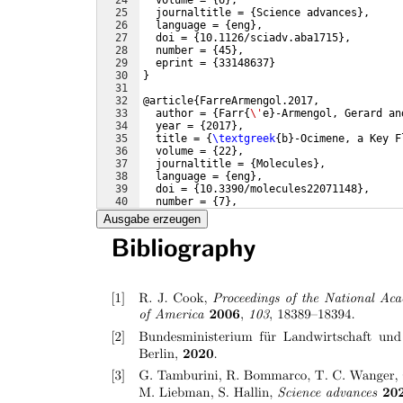
24
  volume = 
{
6
}
,
25
  journaltitle = 
{
Science advances
}
,
26
  language = 
{
eng
}
,
27
  doi = 
{
10.1126/sciadv.aba1715
}
,
28
  number = 
{
45
}
,
29
  eprint = 
{
33148637
}
30
}
31
32
@article
{
FarreArmengol.2017,
33
  author = 
{
Farr
{
\'
e
}
-Armengol, Gerard an
34
  year = 
{
2017
}
,
35
  title = 
{
\textgreek
{
b
}
-Ocimene, a Key F
36
  volume = 
{
22
}
,
37
  journaltitle = 
{
Molecules
}
,
38
  language = 
{
eng
}
,
39
  doi = 
{
10.3390/molecules22071148
}
,
40
  number = 
{
7
}
,
41
  eprint = 
{
28703755
}
Ausgabe erzeugen