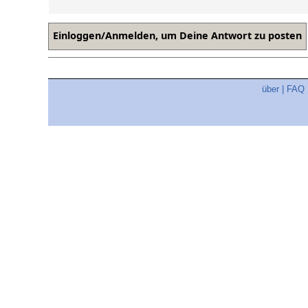
über
|
FAQ