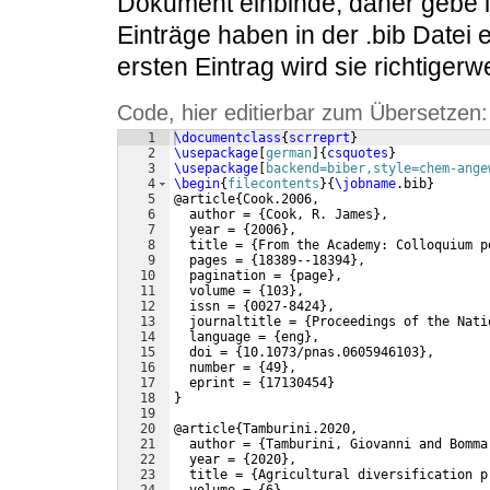
Dokument einbinde, daher gebe ich
Einträge haben in der .bib Datei
ersten Eintrag wird sie richtigerw
Code, hier editierbar zum Übersetzen:
1
\documentclass
{
scrreprt
}
2
\usepackage
[
german
]
{
csquotes
}
3
\usepackage
[
backend=biber,style=chem-ange
4
\begin
{
filecontents
}
{
\jobname
.bib
}
5
@article
{
Cook.2006,
6
  author = 
{
Cook, R. James
}
,
7
  year = 
{
2006
}
,
8
  title = 
{
From the Academy: Colloquium p
9
  pages = 
{
18389--18394
}
,
10
  pagination = 
{
page
}
,
11
  volume = 
{
103
}
,
12
  issn = 
{
0027-8424
}
,
13
  journaltitle = 
{
Proceedings of the Nati
14
  language = 
{
eng
}
,
15
  doi = 
{
10.1073/pnas.0605946103
}
,
16
  number = 
{
49
}
,
17
  eprint = 
{
17130454
}
18
}
19
20
@article
{
Tamburini.2020,
21
  author = 
{
Tamburini, Giovanni and Bomma
22
  year = 
{
2020
}
,
23
  title = 
{
Agricultural diversification p