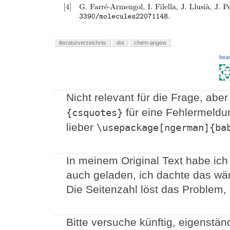
literaturverzeichnis
doi
chem-angew
bear
Nicht relevant für die Frage, aber
für eine Fehlermeldu
{csquotes}
lieber
\usepackage[ngerman]{ba
In meinem Original Text habe ic
auch geladen, ich dachte das wäre
Die Seitenzahl löst das Problem,
Bitte versuche künftig, eigenständ