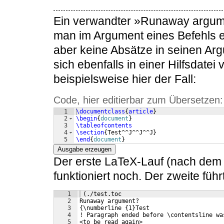
Ein verwandter »Runaway argume
man im Argument eines Befehls e
aber keine Absätze in seinen Ar
sich ebenfalls in einer Hilfsdate
beispielsweise hier der Fall:
Code, hier editierbar zum Übersetzen:
1
\documentclass
{
article
}
2
\begin
{
document
}
3
\tableofcontents
4
\section
{
Test^^J^^J^^J
}
5
\end
{
document
}
Ausgabe erzeugen
Der erste LaTeX-Lauf (nach dem L
funktioniert noch. Der zweite fü
1
 (./test.toc
2
Runaway argument?
3
{\numberline {1}Test 
4
! Paragraph ended before \contentsline wa
5
<to be read again> 