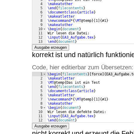
4
\makeatother
5
\end
{
filecontents
}
6
\documentclass
{
article
}
7
\makeatletter
8
\newcommand
*
{
\MT
@temp
}
[
1
]
{
#1
}
9
\makeatother
10
\begin
{
document
}
11
Wir lesen die Datei:
12
\input
{
EA3_Aufgabe.tex
}
13
\end
{
document
}
Ausgabe erzeugen
korrekt ist und natürlich funktioni
Code, hier editierbar zum Übersetzen:
1
\begin
{
filecontents
}
[
force
]
{
EA3_Aufgabe.t
2
\makeatletter
3
\MT
@temp
{
Das ist ein Test
4
\end
{
filecontents
}
5
\documentclass
{
article
}
6
\makeatletter
7
\newcommand
*
{
\MT
@temp
}
[
1
]
{
#1
}
8
\makeatother
9
\begin
{
document
}
10
Wir lesen die defekte Datei:
11
\input
{
EA3_Aufgabe.tex
}
12
\end
{
document
}
Ausgabe erzeugen
nicht korrekt und erzeugt die Fe