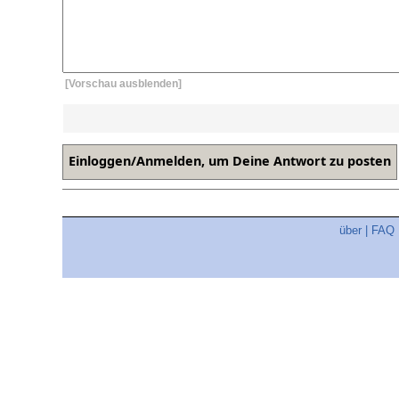
[Vorschau ausblenden]
über
|
FAQ