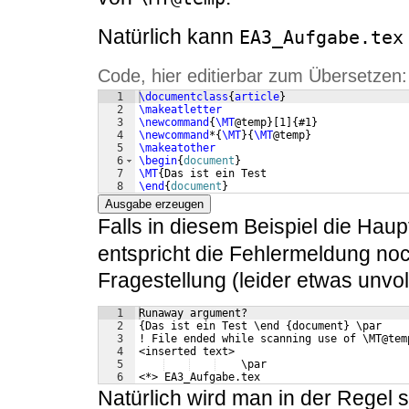
Natürlich kann
EA3_Aufgabe.tex
Code, hier editierbar zum Übersetzen:
1
\documentclass
{
article
}
2
\makeatletter
3
\newcommand
{
\MT
@temp
}
[
1
]
{
#1
}
4
\newcommand
*
{
\MT
}
{
\MT
@temp
}
5
\makeatother
6
\begin
{
document
}
7
\MT
{
Das ist ein Test
8
\end
{
document
}
Ausgabe erzeugen
Falls in diesem Beispiel die Haup
entspricht die Fehlermeldung no
Fragestellung (leider etwas unvo
1
Runaway argument?
2
{Das ist ein Test \end {document} \par 
3
! File ended while scanning use of \MT@tem
4
<inserted text> 
5
    \par 
6
<*> EA3_Aufgabe.tex
Natürlich wird man in der Regel 