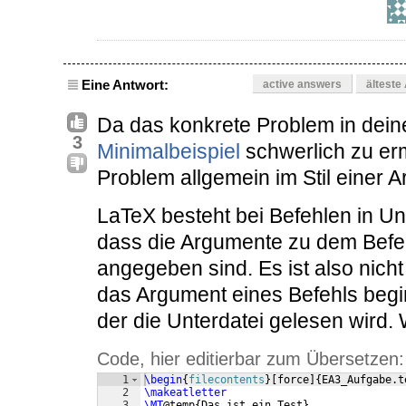
Eine Antwort:
active answers
älteste
Da das konkrete Problem in dei
3
Minimalbeispiel
schwerlich zu ermi
Problem allgemein im Stil einer 
LaTeX besteht bei Befehlen in Un
dass die Argumente zu dem Befehl
angegeben sind. Es ist also nicht
das Argument eines Befehls beginn
der die Unterdatei gelesen wird.
Code, hier editierbar zum Übersetzen:
1
\begin
{
filecontents
}
[
force
]
{
EA3_Aufgabe.t
2
\makeatletter
3
\MT
@temp
{
Das ist ein Test
}