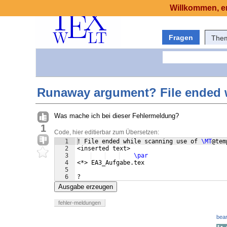
Willkommen, er
Fragen
The
Runaway argument? File ended 
Was mache ich bei dieser Fehlermeldung?
1
Code, hier editierbar zum Übersetzen:
1
! File ended while scanning use of 
\MT
@tem
2
<inserted text> 
3
\par
4
<*> EA3_Aufgabe.tex
5
6
?
Ausgabe erzeugen
fehler-meldungen
bear