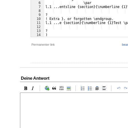
6
   \par 
7
l.1 ...entsline {section}{\numberline {1}
8
9
? 
10
! Extra }, or forgotten \endgroup.
11
l.1 ...e {section}{\numberline {1}Test \p
12
13
? 
14
)
Permanenter link
bear
Deine Antwort