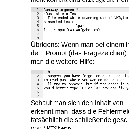
1
Runaway argument?
2
{Das ist ein Test 
3
! File ended while scanning use of \MT@tem
4
<inserted text> 
5
    \par 
6
l.11 \input{EA3_Aufgabe.tex}
7
8
?
Übrigens: Wenn man bei einem int
dem Prompt (das Fragezeichen)
man die weitere Hilfe:
1
? h
2
I suspect you have forgotten a `}', causin
3
to read past where you wanted me to stop.
4
I'll try to recover; but if the error is s
5
you'd better type `E' or `X' now and fix y
6
7
?
Schaut man sich den Inhalt von
E
erkennt man, dass die Fehlermeldu
tatsächlich die schließende ges
von
.
\MT@temp