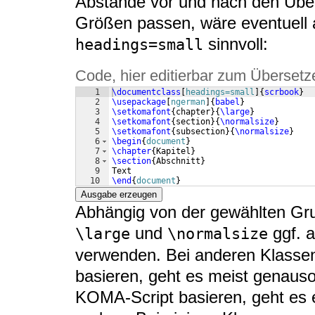
Abstände vor und nach den Über
Größen passen, wäre eventuell 
sinnvoll:
headings=small
Code, hier editierbar zum Übersetz
1
\documentclass
[
headings=small
]
{
scrbook
}
2
\usepackage
[
ngerman
]
{
babel
}
3
\setkomafont
{
chapter
}
{
\large
}
4
\setkomafont
{
section
}
{
\normalsize
}
5
\setkomafont
{
subsection
}
{
\normalsize
}
6
\begin
{
document
}
7
\chapter
{
Kapitel
}
8
\section
{
Abschnitt
}
9
Text
10
\end
{
document
}
Ausgabe erzeugen
Abhängig von der gewählten Gru
und
ggf. a
\large
\normalsize
verwenden. Bei anderen Klasse
basieren, geht es meist genauso.
KOMA-Script basieren, geht es e