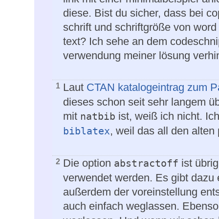
diese. Bist du sicher, dass bei c
schrift und schriftgröße von wor
text? Ich sehe an dem codeschnip
verwendung meiner lösung verhi
Laut
CTAN katalogeintrag zum 
1
dieses schon seit sehr langem ü
mit
ist, weiß ich nicht. I
natbib
, weil das all den alte
biblatex
Die option
ist übri
2
abstractoff
verwendet werden. Es gibt dazu e
außerdem der voreinstellung ents
auch einfach weglassen. Ebens