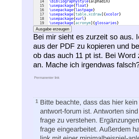
14
\bibliographystyle
{
alphadin
}
15
\usepackage
{
float
}
16
\usepackage
{
lastpage
}
17
\usepackage
[
table,xcdraw
]
{
xcolor
}
18
\usepackage
{
xurl
}
19
\usepackage
[
acronym
]
{
glossaries
}
Ausgabe erzeugen
Bei mir sieht es zurzeit so aus.
aus der PDF zu kopieren und be
ob das auch 11 pt ist. Bei Word 
an. Mache ich irgendwas falsch?
Permanenter link
Bitte beachte, dass das hier kein
1
antwort-forum ist. Antworten sind
frage zu verstehen. Ergänzungen 
frage eingearbeitet. Außerdem ha
link mit einer minimalbeispiel-a