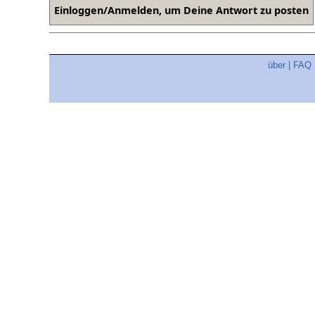
über
|
FAQ