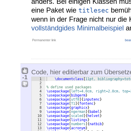
anders. Bei einigen Klassen muss
eine Paket wie
bemühe
titlesec
wenn in der Frage nicht nur die
vollständgides Minimalbeispiel
a
Permanenter link
bear
Code, hier editierbar zum Übersetz
-1
1
\documentclass
[
11pt, bibliography=tot
2
3
% define used packages
4
\usepackage
[
left=4.0cm, right=2.0cm, top=
5
\usepackage
{
bibgerm
}
6
\usepackage
[
utf8
]
{
inputenc
}
7
\usepackage
[
T1
]
{
fontenc
}
8
\usepackage
{
graphicx
}
9
\usepackage
[
ngerman
]
{
babel
}
10
\usepackage
[
scaled
]
{
helvet
}
11
\usepackage
{
listings
}
12
\usepackage
[
numbers
]
{
natbib
}
13
\usepackage
{
acronym
}