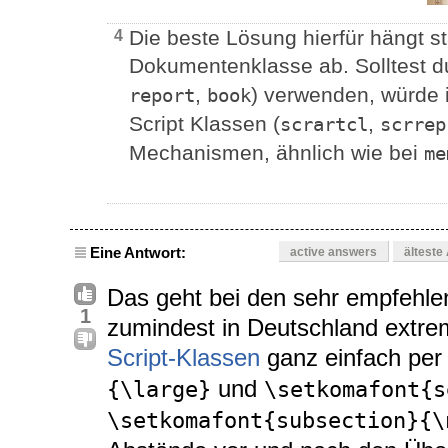
Die beste Lösung hierfür hängt s
4
Dokumentenklasse ab. Solltest d
,
) verwenden, würde 
report
book
Script Klassen (
,
scrartcl
scrrep
Mechanismen, ähnlich wie bei
me
Eine Antwort:
active answers
älteste
Das geht bei den sehr empfehle
1
zumindest in Deutschland extr
Script-Klassen
ganz einfach pe
und
{\large}
\setkomafont{s
\setkomafont{subsection}{\