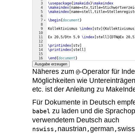
3
\usepackage
{
imakeidx
}
\makeindex
4
\makeindex
[
name=stv,title=Stichwortverzei
5
\makeindex
[
name=stell,title=Stellenregist
6
7
\begin
{
document
}
8
9
Kollektivismus 
\index
[
stv
]
{
Kollektivismus
10
11
Ex 20,5/Dtn 5,9 
\index
[
stell
]
{
DTN@Ex 20,5
12
13
\printindex
[
stv
]
14
\printindex
[
stell
]
15
16
\end
{
document
}
Ausgabe erzeugen
Näheres zum
-Operator für Ind
@
Möglichkeiten wie Untereinträge
etc. ist der Anleitung zu MakeIn
Für Dokumente in Deutsch empfeh
zu laden und die Sprachop
babel
verwendetem Deutsch auch
naustrian
german
swiss
nswiss,
,
,