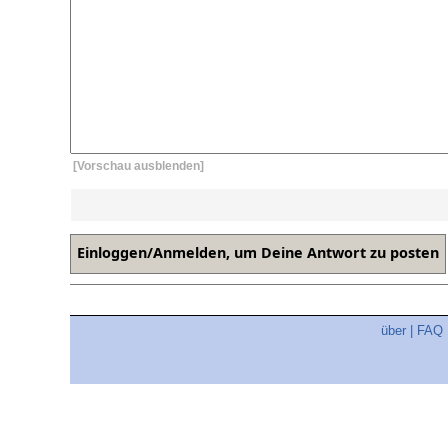
[Vorschau ausblenden]
über
|
FAQ