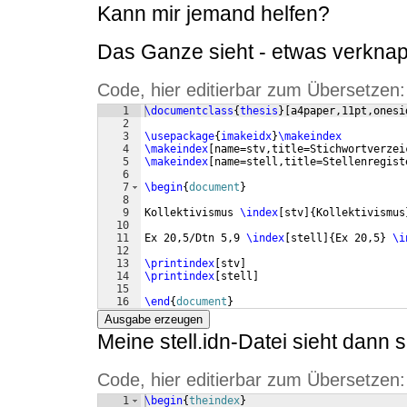
Kann mir jemand helfen?
Das Ganze sieht - etwas verknapp
Code, hier editierbar zum Übersetzen:
1
\documentclass
{
thesis
}
[
a4paper,11pt,onesi
2
3
\usepackage
{
imakeidx
}
\makeindex
4
\makeindex
[
name=stv,title=Stichwortverzei
5
\makeindex
[
name=stell,title=Stellenregist
6
7
\begin
{
document
}
8
9
Kollektivismus 
\index
[
stv
]
{
Kollektivismus
10
11
Ex 20,5/Dtn 5,9 
\index
[
stell
]
{
Ex 20,5
}
\i
12
13
\printindex
[
stv
]
14
\printindex
[
stell
]
15
16
\end
{
document
}
Ausgabe erzeugen
Meine stell.idn-Datei sieht dann 
Code, hier editierbar zum Übersetzen:
1
\begin
{
theindex
}