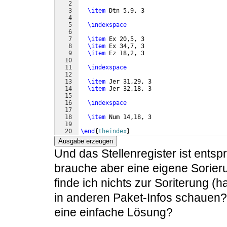
2
3
\item
 Dtn 5,9, 3
4
5
\indexspace
6
7
\item
 Ex 20,5, 3
8
\item
 Ex 34,7, 3
9
\item
 Ez 18,2, 3
10
11
\indexspace
12
13
\item
 Jer 31,29, 3
14
\item
 Jer 32,18, 3
15
16
\indexspace
17
18
\item
 Num 14,18, 3
19
20
\end
{
theindex
}
Ausgabe erzeugen
Und das Stellenregister ist entspr
brauche aber eine eigene Sorieru
finde ich nichts zur Soriterung (
in anderen Paket-Infos schauen?
eine einfache Lösung?