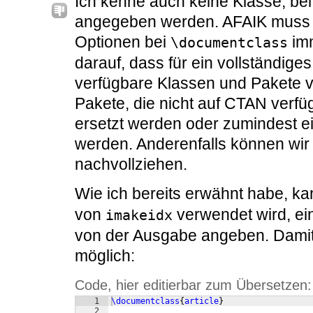
Ich kenne auch keine Klasse, be
angegeben werden. AFAIK muss d
Optionen bei
imm
\documentclass
darauf, dass für ein vollständiges
verfügbare Klassen und Pakete 
Pakete, die nicht auf CTAN verfüg
ersetzt werden oder zumindest e
werden. Anderenfalls können wir 
nachvollziehen.
Wie ich bereits erwähnt habe, k
von
verwendet wird, ei
imakeidx
von der Ausgabe angeben. Damit
möglich:
Code, hier editierbar zum Übersetzen:
1
\documentclass
{
article
}
2