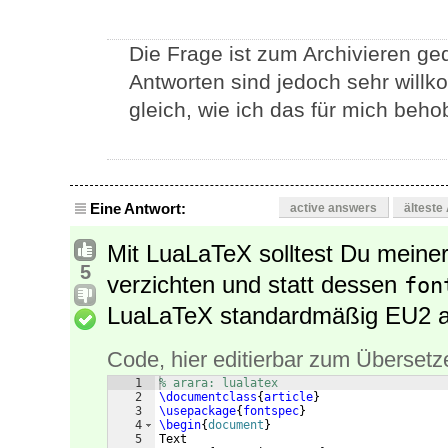
Die Frage ist zum Archivieren ged
Antworten sind jedoch sehr willk
gleich, wie ich das für mich beh
Eine Antwort:
active answers
älteste
Mit LuaLaTeX solltest Du meine
5
verzichten und statt dessen
fon
LuaLaTeX standardmäßig EU2 al
Code, hier editierbar zum Übersetz
1
% arara: lualatex
2
\documentclass
{
article
}
3
\usepackage
{
fontspec
}
4
\begin
{
document
}
5
Text