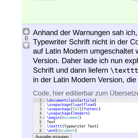
Anhand der Warnungen sah ich,
0
Typewriter Schrift nicht in der 
auf Latin Modern umgeschaltet w
Version. Daher lade ich nun expl
Schrift und dann liefern
\textt
in der Latin Modern Version, di
Code, hier editierbar zum Übersetz
1
\documentclass
{
article
}
2
\usepackage
{
luaotfload
}
3
\usepackage
[
EU2
]
{
fontenc
}
4
\usepackage
{
lmodern
}
5
\begin
{
document
}
6
Text
7
\texttt
{
Typewriter Text
}
8
\end
{
document
}
Ausgabe erzeugen