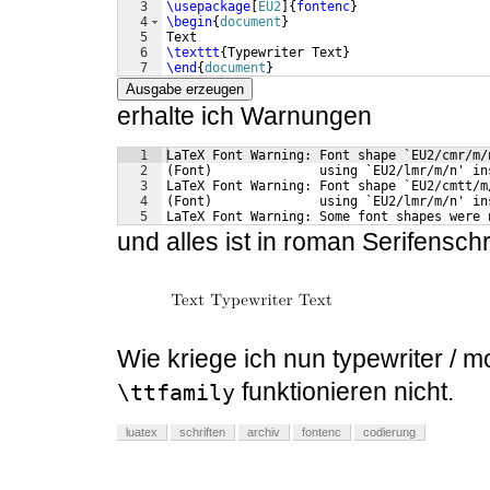
3
\usepackage
[
EU2
]
{
fontenc
}
4
\begin
{
document
}
5
Text
6
\texttt
{
Typewriter Text
}
7
\end
{
document
}
Ausgabe erzeugen
erhalte ich Warnungen
1
LaTeX Font Warning: Font shape `EU2/cmr/m/
2
(Font)              using `EU2/lmr/m/n' in
3
LaTeX Font Warning: Font shape `EU2/cmtt/m
4
(Font)              using `EU2/lmr/m/n' in
5
LaTeX Font Warning: Some font shapes were 
und alles ist in roman Serifenschri
Wie kriege ich nun typewriter /
funktionieren nicht.
\ttfamily
luatex
schriften
archiv
fontenc
codierung