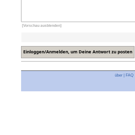
[Vorschau ausblenden]
über
|
FAQ