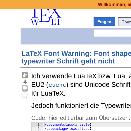
Willkommen, er
Fragen
The
LaTeX Font Warning: Font shape 
typewriter Schrift geht nicht
Ich verwende LuaTeX bzw. LuaL
4
EU2 (
) sind Unicode Schrif
euenc
für LuaTeX.
Jedoch funktioniert die Typewrite
Code, hier editierbar zum Übersetzen:
1
\documentclass
{
article
}
2
\usepackage
{
luaotfload
}