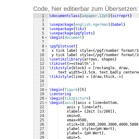
Code, hier editierbar zum Übersetzen:
1
\documentclass
[
a4paper,12pt
]
{
scrreprt
}
2
3
\usepackage
[
english,ngerman
]
{
babel
}
4
\usepackage
{
tikz
}
5
\usepackage
{
pgfplots
}
6
\begin
{
document
}
7
8
\pgfplotsset
{
9
 x tick label style=
{
/pgf/number format/1
10
 y tick label style=
{
/pgf/number format/1
11
\usetikzlibrary
{
arrows, shapes
}
12
\tikzset
{
>=stealth',
}
13
\tikzstyle
{
block
}
 = 
[
rectangle, draw, 
14
    text width=13.5cm, text badly centere
15
\tikzstyle
{
line
}
 = 
[
draw,thick,->
]
16
17
18
\begin
{
figure
}
[
h
]
19
\centering
20
\begin
{
tikzpicture
}
21
\begin
{
axis
}
[
axis x line=bottom,
22
    axis y line=left,
23
    xlabel= 
{
Zeit 
[
s/200
]}
, 
24
    xmin=0,
25
    xmax=9500,
26
    xtick=
{
0,1000,2000,3000,4000,5000
27
    ylabel style=
{
pH-Wert
}
,
28
    ylabel= 
{
pH-Wert
}
,
29
    ymin=5,