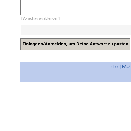
[Vorschau ausblenden]
über
|
FAQ