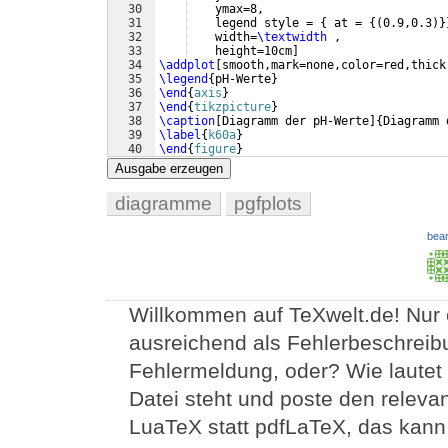
30
    ymax=8,
31
    legend style = 
{
 at = 
{(
0.9,0.3
)}
32
    width=
\textwidth
 ,
33
    height=10cm
]
34
\addplot
[
smooth,mark=none,color=red,thick
35
\legend
{
pH-Werte
}
36
\end
{
axis
}
37
\end
{
tikzpicture
}
38
\caption
[
Diagramm der pH-Werte
]
{
Diagramm 
39
\label
{
k60a
}
40
\end
{
figure
}
41
Ausgabe erzeugen
diagramme
pgfplots
bear
Willkommen auf TeXwelt.de! Nur ein
ausreichend als Fehlerbeschreibu
Fehlermeldung, oder? Wie lautet 
Datei steht und poste den relevan
LuaTeX statt pdfLaTeX, das kan