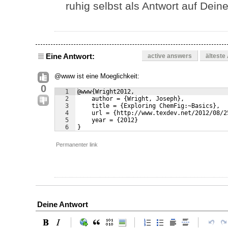
ruhig selbst als Antwort auf Dei
Eine Antwort:
active answers
älteste
@www ist eine Moeglichkeit:
0
1
@www{Wright2012,
2
    author = {Wright, Joseph},
3
    title = {Exploring ChemFig:~Basics},
4
    url = {http://www.texdev.net/2012/08/2
5
    year = {2012}
6
}
Permanenter link
Deine Antwort