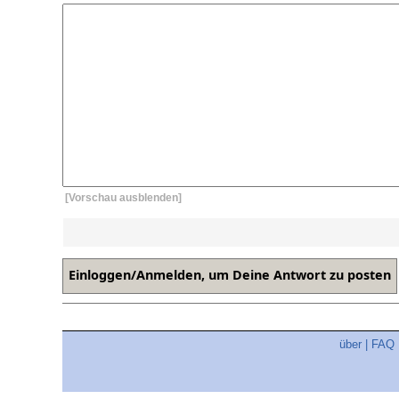
[Vorschau ausblenden]
über
|
FAQ