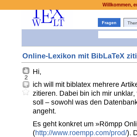
Willkommen, er
Fragen
The
Online-Lexikon mit BibLaTeX zit
Hi,
2
ich will mit biblatex mehrere Art
zitieren. Dabei bin ich mir unklar
soll – sowohl was den Datenbanke
angeht.
Es geht konkret um »Römpp Onl
(
http://www.roempp.com/prod/
). 