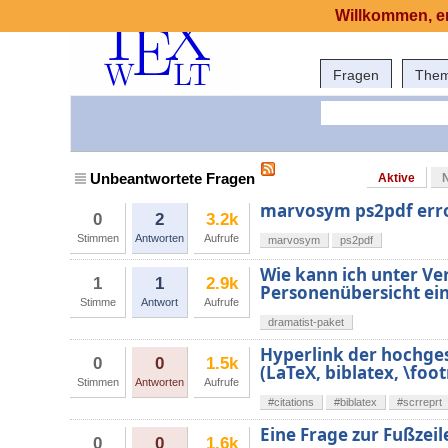
Willkommen, er
Fragen
The
Unbeantwortete Fragen
Aktive
marvosym ps2pdf err
0
2
3.2k
Stimmen
Antworten
Aufrufe
marvosym
ps2pdf
Wie kann ich unter Ve
1
1
2.9k
Personenübersicht ei
Stimme
Antwort
Aufrufe
dramatist-paket
Hyperlink der hochges
0
0
1.5k
(LaTeX, biblatex, \foo
Stimmen
Antworten
Aufrufe
#citations
#biblatex
#scrreprt
Eine Frage zur Fußzeil
0
0
1.6k