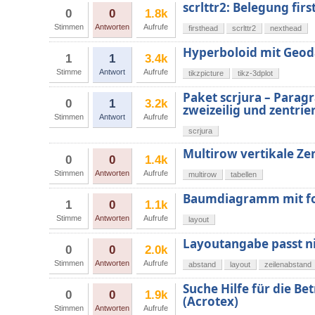
scrlttr2: Belegung fir
0
0
1.8k
Stimmen
Antworten
Aufrufe
firsthead
scrlttr2
nexthead
Hyperboloid mit Geod
1
1
3.4k
Stimme
Antwort
Aufrufe
tikzpicture
tikz-3dplot
Paket scrjura – Paragr
0
1
3.2k
zweizeilig und zentrie
Stimmen
Antwort
Aufrufe
scrjura
Multirow vertikale Ze
0
0
1.4k
Stimmen
Antworten
Aufrufe
multirow
tabellen
Baumdiagramm mit fo
1
0
1.1k
Stimme
Antworten
Aufrufe
layout
Layoutangabe passt ni
0
0
2.0k
Stimmen
Antworten
Aufrufe
abstand
layout
zeilenabstand
Suche Hilfe für die B
0
0
1.9k
(Acrotex)
Stimmen
Antworten
Aufrufe