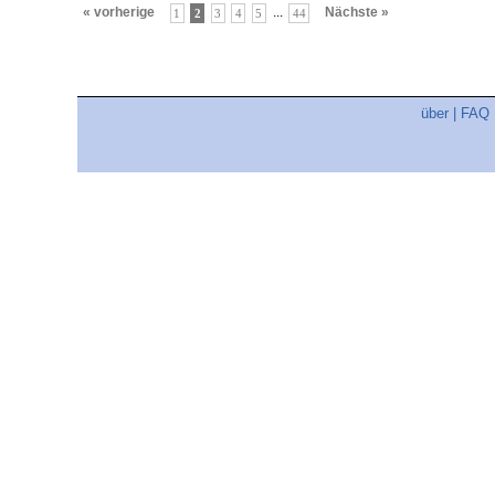
« vorherige
...
Nächste »
1
2
3
4
5
44
über
|
FAQ