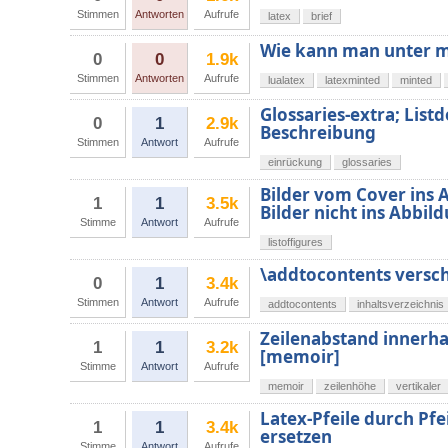
Stimmen
Antworten
Aufrufe
latex
brief
Wie kann man unter 
0
0
1.9k
Stimmen
Antworten
Aufrufe
lualatex
latexminted
minted
Glossaries-extra; List
0
1
2.9k
Beschreibung
Stimmen
Antwort
Aufrufe
einrückung
glossaries
Bilder vom Cover ins 
1
1
3.5k
Bilder nicht ins Abbil
Stimme
Antwort
Aufrufe
listoffigures
\addtocontents versch
0
1
3.4k
Stimmen
Antwort
Aufrufe
addtocontents
inhaltsverzeichnis
Zeilenabstand innerha
1
1
3.2k
[memoir]
Stimme
Antwort
Aufrufe
memoir
zeilenhöhe
vertikaler
Latex-Pfeile durch Pfei
1
1
3.4k
ersetzen
Stimme
Antwort
Aufrufe