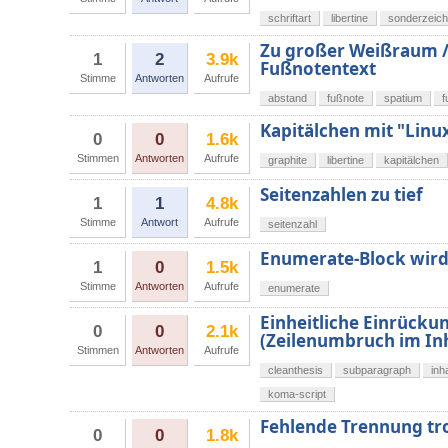
schriftart
libertine
sonderzeic
Zu großer Weißraum /
1
2
3.9k
Fußnotentext
Stimme
Antworten
Aufrufe
abstand
fußnote
spatium
f
Kapitälchen mit "Linux
0
0
1.6k
Stimmen
Antworten
Aufrufe
graphite
libertine
kapitälchen
Seitenzahlen zu tief
1
1
4.8k
Stimme
Antwort
Aufrufe
seitenzahl
Enumerate-Block wird z
1
0
1.5k
Stimme
Antworten
Aufrufe
enumerate
Einheitliche Einrückun
0
0
2.1k
(Zeilenumbruch im Inh
Stimmen
Antworten
Aufrufe
cleanthesis
subparagraph
inh
koma-script
Fehlende Trennung tr
0
0
1.8k