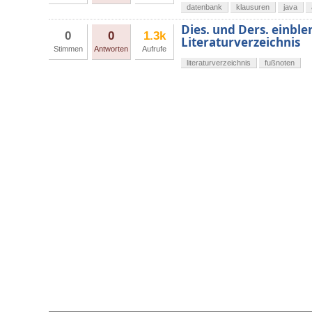
datenbank
klausuren
java
Dies. und Ders. einbl
0
0
1.3k
Literaturverzeichnis
Stimmen
Antworten
Aufrufe
literaturverzeichnis
fußnoten