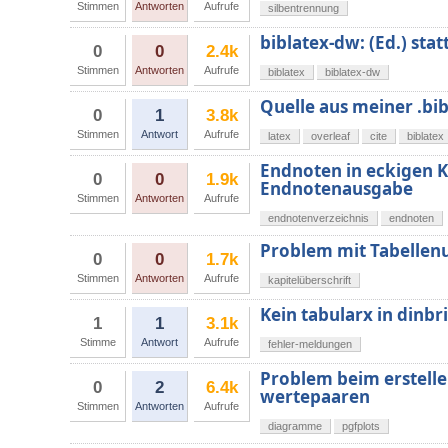
Stimmen
Antworten
Aufrufe
silbentrennung
biblatex-dw: (Ed.) stat
0
0
2.4k
Stimmen
Antworten
Aufrufe
biblatex
biblatex-dw
Quelle aus meiner .bib 
0
1
3.8k
Stimmen
Antwort
Aufrufe
latex
overleaf
cite
biblatex
Endnoten in eckigen 
0
0
1.9k
Endnotenausgabe
Stimmen
Antworten
Aufrufe
endnotenverzeichnis
endnoten
Problem mit Tabellen
0
0
1.7k
Stimmen
Antworten
Aufrufe
kapitelüberschrift
Kein tabularx in dinbr
1
1
3.1k
Stimme
Antwort
Aufrufe
fehler-meldungen
Problem beim erstelle
0
2
6.4k
wertepaaren
Stimmen
Antworten
Aufrufe
diagramme
pgfplots