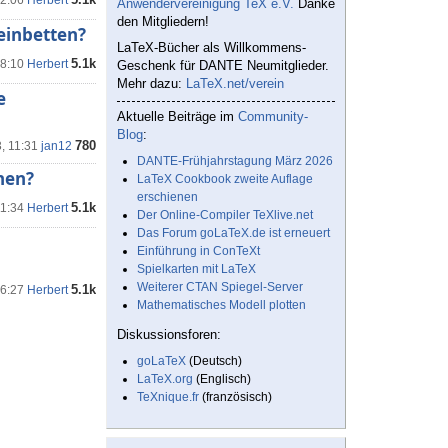
12:06
Herbert
Anwendervereinigung TeX e.V.
Danke
den Mitgliedern!
einbetten?
LaTeX-Bücher als Willkommens-
5.1k
18:10
Herbert
Geschenk für DANTE Neumitglieder.
Mehr dazu:
LaTeX.net/verein
e
Aktuelle Beiträge im
Community-
Blog
:
780
3, 11:31
jan12
DANTE-Frühjahrstagung März 2026
nen?
LaTeX Cookbook zweite Auflage
erschienen
5.1k
11:34
Herbert
Der Online-Compiler TeXlive.net
Das Forum goLaTeX.de ist erneuert
Einführung in ConTeXt
Spielkarten mit LaTeX
Weiterer CTAN Spiegel-Server
5.1k
16:27
Herbert
Mathematisches Modell plotten
Diskussionsforen:
goLaTeX
(Deutsch)
LaTeX.org
(Englisch)
TeXnique.fr
(französisch)