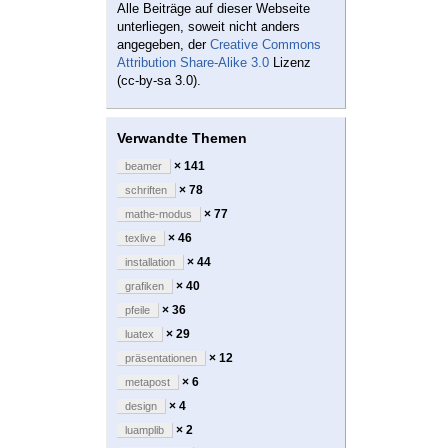
Alle Beiträge auf dieser Webseite
unterliegen, soweit nicht anders
angegeben, der
Creative Commons
Attribution Share-Alike 3.0
Lizenz
(cc-by-sa 3.0).
Verwandte Themen
× 141
beamer
× 78
schriften
× 77
mathe-modus
× 46
texlive
× 44
installation
× 40
grafiken
× 36
pfeile
× 29
luatex
× 12
präsentationen
× 6
metapost
× 4
design
× 2
luamplib