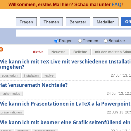
Willkommen, erstes Mal hier? Schau mal unter
FAQ
!
Of
Fragen
Themen
Benutzer
Medaillen
Fragen
Themen
Benutzer
Aktive
Neueste
Beliebte
mit den meisten Sti
Wie kann ich mit TeX Live mit verschiedenen Installat
umgehen?
27 Jun '13, 
repositorium
installation
texlive
Hat \ensuremath Nachteile?
24 Jun '13, 12:
mathe-modus
Wie kann ich Präsentationen in LaTeX a la Powerpoint 
22 Jun '13, 20
präsentationen
Wie kann ich mit beamer eine Grafik seitenfüllend ei