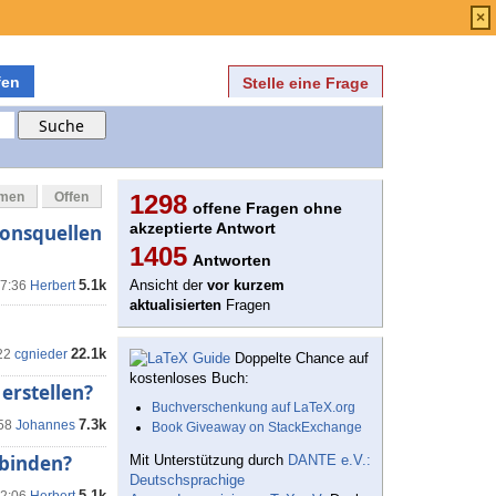
Anmelden
über
FAQ
×
fen
Stelle eine Frage
mmen
Offen
1298
offene Fragen ohne
akzeptierte Antwort
ionsquellen
1405
Antworten
5.1k
Ansicht der
vor kurzem
17:36
Herbert
aktualisierten
Fragen
22.1k
22
cgnieder
Doppelte Chance auf
kostenloses Buch:
erstellen?
Buchverschenkung auf LaTeX.org
7.3k
:58
Johannes
Book Giveaway on StackExchange
nbinden?
Mit Unterstützung durch
DANTE e.V.:
Deutschsprachige
5.1k