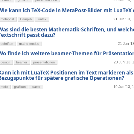
22 Jun '13, 
beamer
grafiken
präsentationen
Wie kann ich TeX-Code in MetaPost-Bilder mit LuaTeX 
21 Jun '13, 
metapost
luamplib
luatex
Was sind die besten Mathematik-Schriften, und welch
Textschrift passt dazu?
21 Jun '1
schriften
mathe-modus
Wo finde ich weitere beamer-Themen für Präsentatio
20 Jun '13, 
design
beamer
präsentationen
Kann ich mit LuaTeX Positionen im Text markieren als
Bezugspunkte für spätere grafische Operationen?
19 Jun '13, 
pfeile
grafiken
luatex