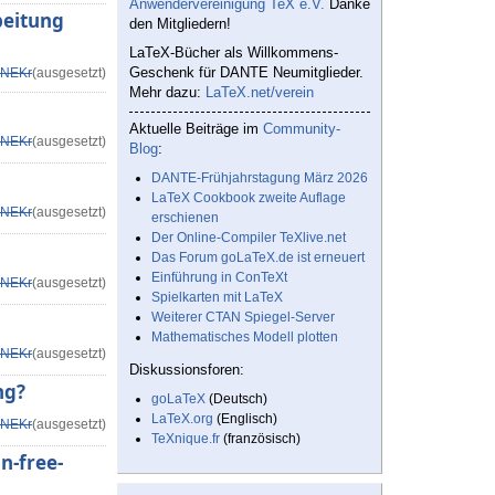
Anwendervereinigung TeX e.V.
Danke
beitung
den Mitgliedern!
LaTeX-Bücher als Willkommens-
Geschenk für DANTE Neumitglieder.
NEKr
(ausgesetzt)
Mehr dazu:
LaTeX.net/verein
Aktuelle Beiträge im
Community-
NEKr
(ausgesetzt)
Blog
:
DANTE-Frühjahrstagung März 2026
LaTeX Cookbook zweite Auflage
NEKr
(ausgesetzt)
erschienen
Der Online-Compiler TeXlive.net
Das Forum goLaTeX.de ist erneuert
Einführung in ConTeXt
NEKr
(ausgesetzt)
Spielkarten mit LaTeX
Weiterer CTAN Spiegel-Server
Mathematisches Modell plotten
NEKr
(ausgesetzt)
Diskussionsforen:
ng?
goLaTeX
(Deutsch)
LaTeX.org
(Englisch)
NEKr
(ausgesetzt)
TeXnique.fr
(französisch)
n-free-