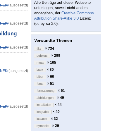
Alle Beiträge auf dieser Webseite
NEKr
(ausgesetzt)
unterliegen, soweit nicht anders
angegeben, der
Creative Commons
Attribution Share-Alike 3.0
Lizenz
NEKr
(ausgesetzt)
(cc-by-sa 3.0).
bildung
Verwandte Themen
NEKr
(ausgesetzt)
× 734
tikz
× 299
pgfplots
× 105
meta
× 80
latex
NEKr
(ausgesetzt)
× 60
biber
× 51
fonts
× 51
formatierung
× 49
abbildungen
× 44
installation
NEKr
(ausgesetzt)
× 40
longtable
× 32
lualatex
× 29
symbole