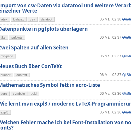
Import von csv-Daten via datatool und weitere Verar
einzelner Werte
06 Mai, 02:38
QkSh
latex
lualatex
csv
datatool
Datenpunkte in pgfplots überlagern
06 Mai, 02:37
QkSh
tikz
pgfplots
Zwei Spalten auf allen Seiten
06 Mai, 02:37
QkSh
minipage
Neues Buch über ConTeXt
06 Mai, 02:37
QkSh
bücher
context
Mathematisches Symbol fett in acro-Liste
06 Mai, 02:36
QkSh
acro
symbole
bold
Wie lernt man expl3 / moderne LaTeX-Programmieru
06 Mai, 02:36
QkSh
expl3
Welchen Fehler mache ich bei Font-Installation von no
fonts?