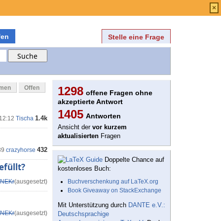
Anmelden
über
FAQ
×
fen
Stelle eine Frage
mmen
Offen
1298
offene Fragen ohne
akzeptierte Antwort
1405
Antworten
1.4k
 12:12
Tischa
Ansicht der
vor kurzem
aktualisierten
Fragen
432
39
crazyhorse
Doppelte Chance auf
efüllt?
kostenloses Buch:
NEKr
(ausgesetzt)
Buchverschenkung auf LaTeX.org
Book Giveaway on StackExchange
Mit Unterstützung durch
DANTE e.V.:
NEKr
(ausgesetzt)
Deutschsprachige