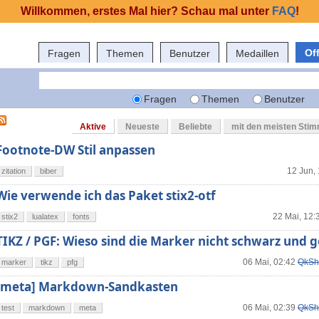
Willkommen, erstes Mal hier? Schau mal unter
FAQ
!
Of
Fragen
Themen
Benutzer
Medaillen
Fragen
Themen
Benutzer
Aktive
Neueste
Beliebte
mit den meisten Sti
Footnote-DW Stil anpassen
12 Jun,
zitation
biber
Wie verwende ich das Paket stix2-otf
22 Mai, 12:
stix2
lualatex
fonts
TIKZ / PGF: Wieso sind die Marker nicht schwarz und g
06 Mai, 02:42
QkSh
marker
tikz
pfg
[meta] Markdown-Sandkasten
06 Mai, 02:39
QkSh
test
markdown
meta