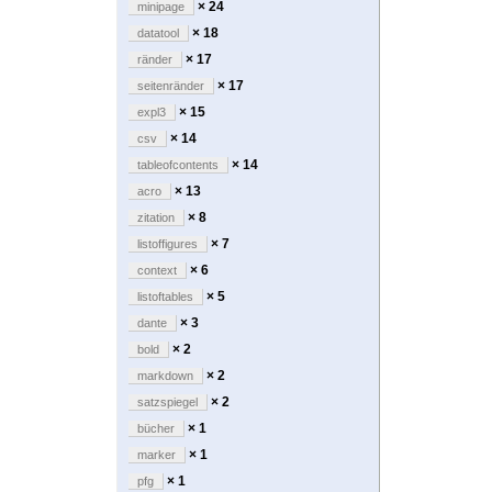
× 24
minipage
× 18
datatool
× 17
ränder
× 17
seitenränder
× 15
expl3
× 14
csv
× 14
tableofcontents
× 13
acro
× 8
zitation
× 7
listoffigures
× 6
context
× 5
listoftables
× 3
dante
× 2
bold
× 2
markdown
× 2
satzspiegel
× 1
bücher
× 1
marker
× 1
pfg