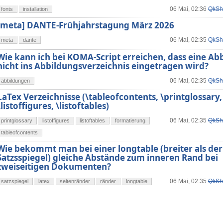
06 Mai, 02:36
QkSh
fonts
installation
[meta] DANTE-Frühjahrstagung März 2026
06 Mai, 02:35
QkSh
meta
dante
Wie kann ich bei KOMA-Script erreichen, dass eine Ab
nicht ins Abbildungsverzeichnis eingetragen wird?
06 Mai, 02:35
QkSh
abbildungen
LaTex Verzeichnisse (\tableofcontents, \printglossary,
\listoffigures, \listoftables)
06 Mai, 02:35
QkSh
printglossary
listoffigures
listoftables
formatierung
tableofcontents
Wie bekommt man bei einer longtable (breiter als der
Satzsspiegel) gleiche Abstände zum inneren Rand bei
zweiseitigen Dokumenten?
06 Mai, 02:35
QkSh
satzspiegel
latex
seitenränder
ränder
longtable