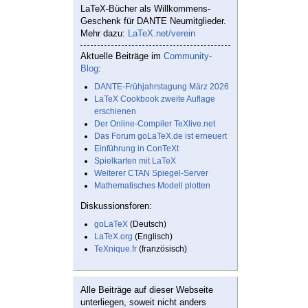
LaTeX-Bücher als Willkommens-
Geschenk für DANTE Neumitglieder.
Mehr dazu:
LaTeX.net/verein
Aktuelle Beiträge im
Community-
Blog
:
DANTE-Frühjahrstagung März 2026
LaTeX Cookbook zweite Auflage
erschienen
Der Online-Compiler TeXlive.net
Das Forum goLaTeX.de ist erneuert
Einführung in ConTeXt
Spielkarten mit LaTeX
Weiterer CTAN Spiegel-Server
Mathematisches Modell plotten
Diskussionsforen:
goLaTeX
(Deutsch)
LaTeX.org
(Englisch)
TeXnique.fr
(französisch)
Alle Beiträge auf dieser Webseite
unterliegen, soweit nicht anders