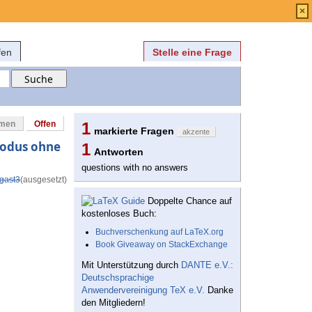
Anmelden
über
FAQ
×
fen
Stelle eine Frage
mmen
Offen
1
markierte Fragen
akzente
modus ohne
1
Antworten
questions with no answers
gast3
(ausgesetzt)
Doppelte Chance auf
kostenloses Buch:
Buchverschenkung auf LaTeX.org
Book Giveaway on StackExchange
Mit Unterstützung durch
DANTE e.V.:
Deutschsprachige
Anwendervereinigung TeX e.V.
Danke
den Mitgliedern!