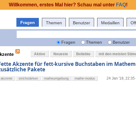
Willkommen, erstes Mal hier? Schau mal unter
FAQ
!
Fragen
Themen
Benutzer
Medaillen
Of
Fragen
Themen
Benutzer
akzente
Aktive
Neueste
Beliebte
mit den meisten Sti
Fette Akzente für fett-kursive Buchstaben im Mathe
zusätzliche Pakete
24 Jan '18, 22:35
akzente
strichstärken
matheumgebung
mathe-modus