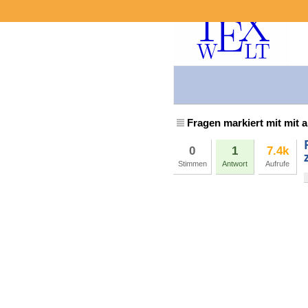
Fragen markiert mit mit 
0
1
7.4k
Stimmen
Antwort
Aufrufe