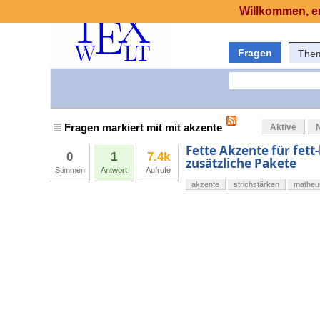
Willkommen, er
Fragen
The
Fragen markiert mit mit akzente
Aktive
Fette Akzente für fe
0
1
7.4k
zusätzliche Pakete
Stimmen
Antwort
Aufrufe
akzente
strichstärken
mathe