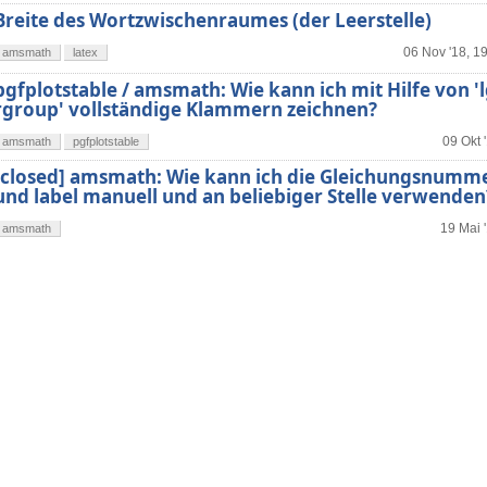
Breite des Wortzwischenraumes (der Leerstelle)
06 Nov '18, 1
amsmath
latex
pgfplotstable / amsmath: Wie kann ich mit Hilfe von '
rgroup' vollständige Klammern zeichnen?
09 Okt 
amsmath
pgfplotstable
[closed] amsmath: Wie kann ich die Gleichungsnumm
und label manuell und an beliebiger Stelle verwenden
19 Mai 
amsmath