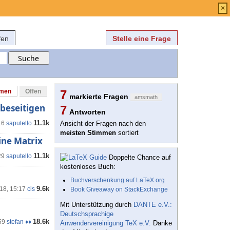
Anmelden
über
FAQ
×
fen
Stelle eine Frage
mmen
Offen
7
markierte Fragen
amsmath
 beseitigen
7
Antworten
11.1k
16
saputello
Ansicht der Fragen nach den
meisten Stimmen
sortiert
ine Matrix
11.1k
29
saputello
Doppelte Chance auf
kostenloses Buch:
Buchverschenkung auf LaTeX.org
9.6k
'18, 15:17
cis
Book Giveaway on StackExchange
Mit Unterstützung durch
DANTE e.V.:
Deutschsprachige
18.6k
59
stefan ♦♦
Anwendervereinigung TeX e.V.
Danke