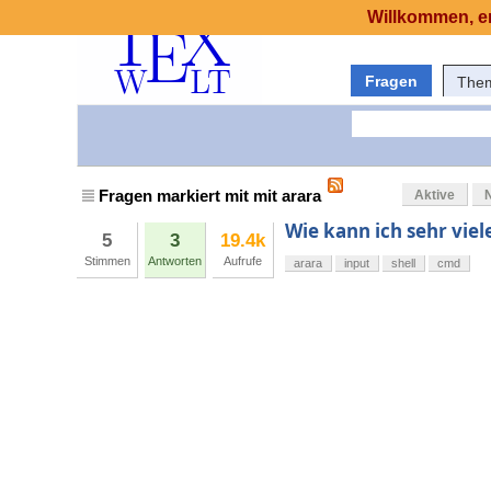
Willkommen, er
Fragen
The
Fragen markiert mit mit arara
Aktive
Wie kann ich sehr viel
5
3
19.4k
Stimmen
Antworten
Aufrufe
arara
input
shell
cmd