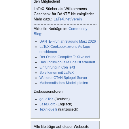
den Mitgliedern!
LaTeX-Bücher als Willkommens-
Geschenk für DANTE Neumitglieder.
Mehr dazu:
LaTeX.net/verein
Aktuelle Beiträge im
Community-
Blog
:
DANTE-Frühjahrstagung März 2026
LaTeX Cookbook zweite Auflage
erschienen
Der Online-Compiler TeXlive.net
Das Forum goLaTeX.de ist erneuert
Einführung in ConTeXt
Spielkarten mit LaTeX
Weiterer CTAN Spiegel-Server
Mathematisches Modell plotten
Diskussionsforen:
goLaTeX
(Deutsch)
LaTeX.org
(Englisch)
TeXnique.fr
(französisch)
Alle Beiträge auf dieser Webseite