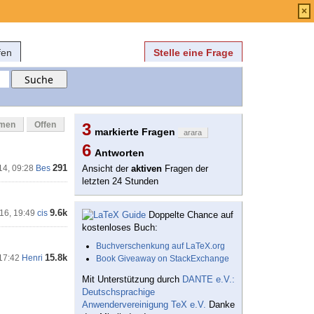
Anmelden
über
FAQ
×
fen
Stelle eine Frage
mmen
Offen
3
markierte Fragen
arara
6
Antworten
291
14, 09:28
Bes
Ansicht der
aktiven
Fragen der
letzten 24 Stunden
9.6k
'16, 19:49
cis
Doppelte Chance auf
kostenloses Buch:
Buchverschenkung auf LaTeX.org
15.8k
 17:42
Henri
Book Giveaway on StackExchange
Mit Unterstützung durch
DANTE e.V.:
Deutschsprachige
Anwendervereinigung TeX e.V.
Danke