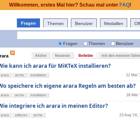
Willkommen, erstes Mal hier? Schau mal unter
FAQ
!
Fragen
Themen
Benutzer
Medaillen
Of
Fragen
Themen
Benutzer
rara
Aktive
Neueste
Beliebte
mit den meisten Sti
Wie kann ich arara für MiKTeX installieren?
22 Mai '
arara
archiv
installation
Wo speichere ich eigene arara Regeln am besten ab?
28 Mär 
arara
archiv
installation
Wie integriere ich arara in meinen Editor?
23 Aug '16,
arara
editoren
archiv