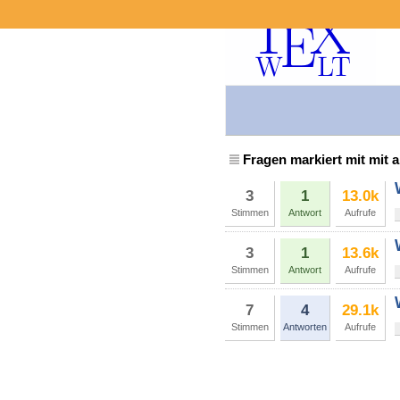
Fragen markiert mit mit a
3
1
13.0k
Stimmen
Antwort
Aufrufe
3
1
13.6k
Stimmen
Antwort
Aufrufe
7
4
29.1k
Stimmen
Antworten
Aufrufe