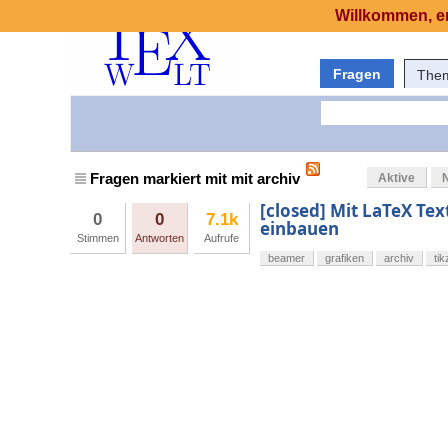
Willkommen, er
Fragen
The
Fragen markiert mit mit archiv
Aktive
[closed] Mit LaTeX Tex
0
0
7.1k
einbauen
Stimmen
Antworten
Aufrufe
beamer
grafiken
archiv
tik