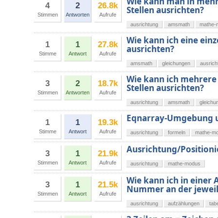
Wie kann man in meh
4
2
26.8k
Stellen ausrichten?
Stimmen
Antworten
Aufrufe
ausrichtung
amsmath
mathe-
Wie kann ich eine ein
1
1
27.8k
ausrichten?
Stimme
Antwort
Aufrufe
amsmath
gleichungen
ausrich
Wie kann ich mehrere 
3
2
18.7k
Stellen ausrichten?
Stimmen
Antworten
Aufrufe
ausrichtung
amsmath
gleichu
Eqnarray-Umgebung un
1
1
19.3k
Stimme
Antwort
Aufrufe
ausrichtung
formeln
mathe-m
Ausrichtung/Position
3
1
21.9k
Stimmen
Antwort
Aufrufe
ausrichtung
mathe-modus
Wie kann ich in einer
3
1
21.5k
Nummer an der jeweils
Stimmen
Antwort
Aufrufe
ausrichtung
aufzählungen
tab