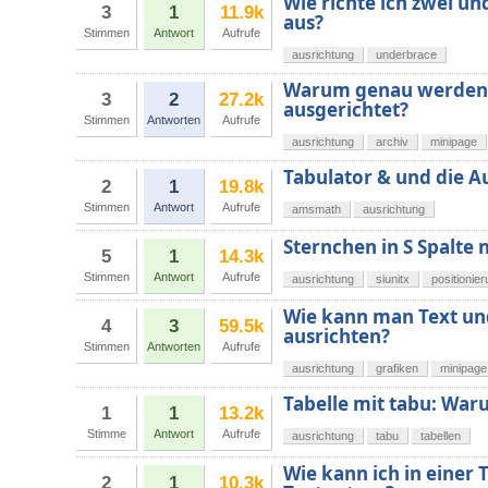
Wie richte ich zwei u
3
1
11.9k
aus?
Stimmen
Antwort
Aufrufe
ausrichtung
underbrace
Warum genau werden m
3
2
27.2k
ausgerichtet?
Stimmen
Antworten
Aufrufe
ausrichtung
archiv
minipage
Tabulator & und die 
2
1
19.8k
Stimmen
Antwort
Aufrufe
amsmath
ausrichtung
Sternchen in S Spalte 
5
1
14.3k
Stimmen
Antwort
Aufrufe
ausrichtung
siunitx
positionie
Wie kann man Text un
4
3
59.5k
ausrichten?
Stimmen
Antworten
Aufrufe
ausrichtung
grafiken
minipage
Tabelle mit tabu: War
1
1
13.2k
Stimme
Antwort
Aufrufe
ausrichtung
tabu
tabellen
Wie kann ich in einer 
2
1
10.3k