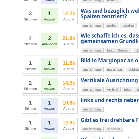
ausrichtung
formeln
Was und bezüglich we
3
1
12.2k
Spalten zentriert?
Stimmen
Antwort
Aufrufe
ausrichtung
archiv
tabellen
Wie schaffe ich es, da
4
2
21.8k
gemeinsamen Grundlin
Stimmen
Antworten
Aufrufe
ausrichtung
beschriftungen
ti
Bild in Marginpar an 
1
1
11.8k
Stimme
Antwort
Aufrufe
ausrichtung
marginpar
abbild
Vertikale Ausrichtung 
2
1
14.5k
Stimmen
Antwort
Aufrufe
ausrichtung
vertikal
tabu
t
links und rechts nebe
1
1
10.6k
Stimme
Antwort
Aufrufe
ausrichtung
Gibt es frei drehbare 
1
1
12.9k
Stimme
Antwort
Aufrufe
ausrichtung
schriften