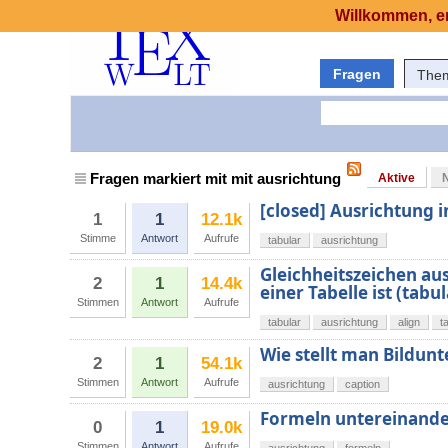
Willkommen, er
Fragen
The
Fragen markiert mit mit ausrichtung
Aktive
[closed] Ausrichtung 
1
1
12.1k
Stimme
Antwort
Aufrufe
tabular
ausrichtung
Gleichheitszeichen aus
2
1
14.4k
einer Tabelle ist (ta
Stimmen
Antwort
Aufrufe
tabular
ausrichtung
align
t
Wie stellt man Bildunt
2
1
54.1k
Stimmen
Antwort
Aufrufe
ausrichtung
caption
Formeln untereinande
0
1
19.0k
Stimmen
Antwort
Aufrufe