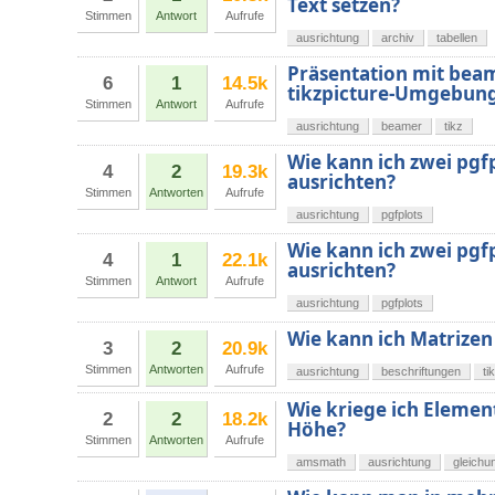
Text setzen?
Stimmen
Antwort
Aufrufe
ausrichtung
archiv
tabellen
Präsentation mit beam
6
1
14.5k
tikzpicture-Umgebung 
Stimmen
Antwort
Aufrufe
ausrichtung
beamer
tikz
Wie kann ich zwei pg
4
2
19.3k
ausrichten?
Stimmen
Antworten
Aufrufe
ausrichtung
pgfplots
Wie kann ich zwei pg
4
1
22.1k
ausrichten?
Stimmen
Antwort
Aufrufe
ausrichtung
pgfplots
Wie kann ich Matrizen
3
2
20.9k
Stimmen
Antworten
Aufrufe
ausrichtung
beschriftungen
ti
Wie kriege ich Elemen
2
2
18.2k
Höhe?
Stimmen
Antworten
Aufrufe
amsmath
ausrichtung
gleichu