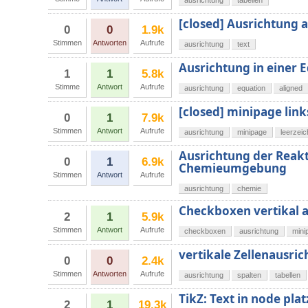
ausrichtung
tabellen
[closed] Ausrichtung
0
0
1.9k
Stimmen
Antworten
Aufrufe
ausrichtung
text
Ausrichtung in einer
1
1
5.8k
Stimme
Antwort
Aufrufe
ausrichtung
equation
aligned
[closed] minipage lin
0
1
7.9k
Stimmen
Antwort
Aufrufe
ausrichtung
minipage
leerzei
Ausrichtung der Reakt
0
1
6.9k
Chemieumgebung
Stimmen
Antwort
Aufrufe
ausrichtung
chemie
Checkboxen vertikal a
2
1
5.9k
Stimmen
Antwort
Aufrufe
checkboxen
ausrichtung
mini
vertikale Zellenausric
0
0
2.4k
Stimmen
Antworten
Aufrufe
ausrichtung
spalten
tabellen
TikZ: Text in node plat
2
1
19.3k