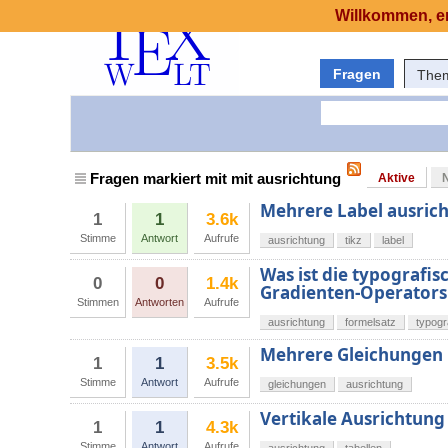
Willkommen, er
Fragen
The
Fragen markiert mit mit ausrichtung
Aktive
Mehrere Label ausrich
1
1
3.6k
Stimme
Antwort
Aufrufe
ausrichtung
tikz
label
Was ist die typografis
0
0
1.4k
Gradienten-Operators 
Stimmen
Antworten
Aufrufe
ausrichtung
formelsatz
typogr
Mehrere Gleichungen 
1
1
3.5k
Stimme
Antwort
Aufrufe
gleichungen
ausrichtung
Vertikale Ausrichtung
1
1
4.3k
Stimme
Antwort
Aufrufe