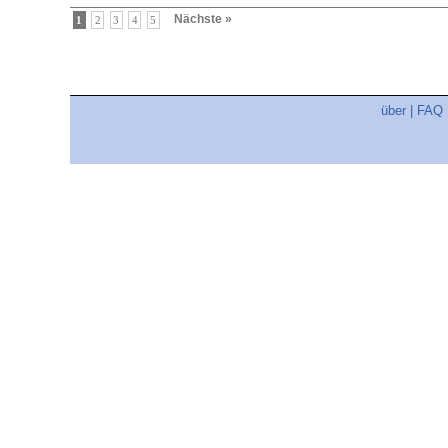
Nächste »
1
2
3
4
5
über
|
FAQ