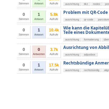
Stimmen
Antwort
Aufrufe
ausrichtung
tikz
nodes
pos
Problem mit QR-Code
0
1
5.8k
Stimmen
Antwort
Aufrufe
ausrichtung
qr-code
parcolu
Wie kann die Kapitelüb
0
1
10.4k
Teile eines Dokumente
Stimmen
Antwort
Aufrufe
ausrichtung
formatierung
über
Ausrichtung von Abbil
0
0
3.7k
Stimmen
Antworten
Aufrufe
ausrichtung
adjustbox
Rechtsbündige Anmerk
0
1
17.5k
Stimmen
Antwort
Aufrufe
ausrichtung
rechtsbündig
alig