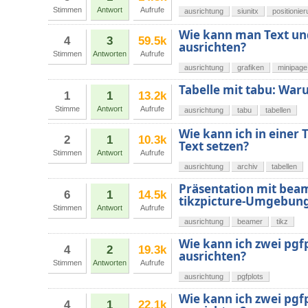
Stimmen
Antwort
Aufrufe
ausrichtung
siunitx
positionie
Wie kann man Text un
4
3
59.5k
ausrichten?
Stimmen
Antworten
Aufrufe
ausrichtung
grafiken
minipage
Tabelle mit tabu: War
1
1
13.2k
Stimme
Antwort
Aufrufe
ausrichtung
tabu
tabellen
Wie kann ich in einer 
2
1
10.3k
Text setzen?
Stimmen
Antwort
Aufrufe
ausrichtung
archiv
tabellen
Präsentation mit beam
6
1
14.5k
tikzpicture-Umgebung 
Stimmen
Antwort
Aufrufe
ausrichtung
beamer
tikz
Wie kann ich zwei pg
4
2
19.3k
ausrichten?
Stimmen
Antworten
Aufrufe
ausrichtung
pgfplots
Wie kann ich zwei pg
4
1
22.1k