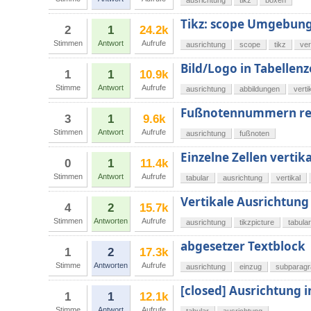
ausrichtung
tikz
boxen
Tikz: scope Umgebun
2
1
24.2k
Stimmen
Antwort
Aufrufe
ausrichtung
scope
tikz
ver
Bild/Logo in Tabellenz
1
1
10.9k
Stimme
Antwort
Aufrufe
ausrichtung
abbildungen
verti
Fußnotennummern rec
3
1
9.6k
Stimmen
Antwort
Aufrufe
ausrichtung
fußnoten
Einzelne Zellen vertik
0
1
11.4k
Stimmen
Antwort
Aufrufe
tabular
ausrichtung
vertikal
Vertikale Ausrichtung 
4
2
15.7k
Stimmen
Antworten
Aufrufe
ausrichtung
tikzpicture
tabula
abgesetzer Textblock
1
2
17.3k
Stimme
Antworten
Aufrufe
ausrichtung
einzug
subparagr
[closed] Ausrichtung 
1
1
12.1k
Stimme
Antwort
Aufrufe