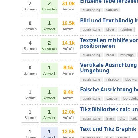
Einzelne Tabellenzelle
2
2
31.0k
Stimmen
Antworten
Aufrufe
ausrichtung
tabellen
Bild und Text bündig i
0
1
19.5k
Stimmen
Antwort
Aufrufe
ausrichtung
bilder
tabellen
Textzeilen mithilfe v
4
2
14.1k
positionieren
Stimmen
Antworten
Aufrufe
ausrichtung
bilder
minipage
Vertikale Ausrichtung
0
1
8.5k
Umgebung
Stimmen
Antwort
Aufrufe
ausrichtung
raisebox
block-u
Falsche Ausrichtung b
1
1
9.4k
Stimme
Antwort
Aufrufe
ausrichtung
caption
leerzeich
Tikz Bibliothek calc 
1
1
12.0k
Stimme
Antwort
Aufrufe
ausrichtung
linien
tikz
calc
Text und Tikz Graphik
1
1
13.5k
Stimme
Antwort
Aufrufe