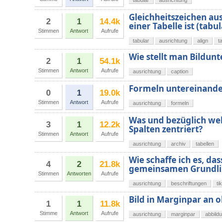
tabular
ausrichtung
Gleichheitszeichen aus
2
1
14.4k
einer Tabelle ist (ta
Stimmen
Antwort
Aufrufe
tabular
ausrichtung
align
t
Wie stellt man Bildunt
2
1
54.1k
Stimmen
Antwort
Aufrufe
ausrichtung
caption
Formeln untereinande
0
1
19.0k
Stimmen
Antwort
Aufrufe
ausrichtung
formeln
Was und bezüglich we
3
1
12.2k
Spalten zentriert?
Stimmen
Antwort
Aufrufe
ausrichtung
archiv
tabellen
Wie schaffe ich es, da
4
2
21.8k
gemeinsamen Grundlin
Stimmen
Antworten
Aufrufe
ausrichtung
beschriftungen
ti
Bild in Marginpar an 
1
1
11.8k
Stimme
Antwort
Aufrufe
ausrichtung
marginpar
abbild