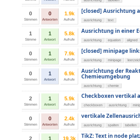
ausrichtung
tabellen
[closed] Ausrichtung
0
0
1.9k
Stimmen
Antworten
Aufrufe
ausrichtung
text
Ausrichtung in einer
1
1
5.8k
Stimme
Antwort
Aufrufe
ausrichtung
equation
aligned
[closed] minipage lin
0
1
7.9k
Stimmen
Antwort
Aufrufe
ausrichtung
minipage
leerzei
Ausrichtung der Reakt
0
1
6.9k
Chemieumgebung
Stimmen
Antwort
Aufrufe
ausrichtung
chemie
Checkboxen vertikal a
2
1
5.9k
Stimmen
Antwort
Aufrufe
checkboxen
ausrichtung
mini
vertikale Zellenausric
0
0
2.4k
Stimmen
Antworten
Aufrufe
ausrichtung
spalten
tabellen
TikZ: Text in node plat
2
1
19.3k