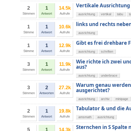
Vertikale Ausrichtung 
2
1
14.5k
Stimmen
Antwort
Aufrufe
ausrichtung
vertikal
tabu
t
links und rechts nebe
1
1
10.6k
Stimme
Antwort
Aufrufe
ausrichtung
Gibt es frei drehbare 
1
1
12.9k
Stimme
Antwort
Aufrufe
ausrichtung
schriften
Wie richte ich zwei u
3
1
11.9k
aus?
Stimmen
Antwort
Aufrufe
ausrichtung
underbrace
Warum genau werden m
3
2
27.2k
ausgerichtet?
Stimmen
Antworten
Aufrufe
ausrichtung
archiv
minipage
Tabulator & und die 
2
1
19.8k
Stimmen
Antwort
Aufrufe
amsmath
ausrichtung
Sternchen in S Spalte 
5
1
14.3k