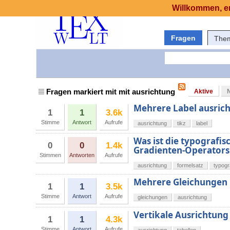
Willkommen, er
Fragen
The
Fragen markiert mit mit ausrichtung
Aktive
Mehrere Label ausrich
1
1
3.6k
Stimme
Antwort
Aufrufe
ausrichtung
tikz
label
Was ist die typografis
0
0
1.4k
Gradienten-Operators 
Stimmen
Antworten
Aufrufe
ausrichtung
formelsatz
typogr
Mehrere Gleichungen 
1
1
3.5k
Stimme
Antwort
Aufrufe
gleichungen
ausrichtung
Vertikale Ausrichtung
1
1
4.3k
Stimme
Antwort
Aufrufe