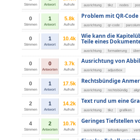
Stimmen
Antwort
Aufrufe
ausrichtung
tikz
nodes
pos
Problem mit QR-Code
0
1
5.8k
Stimmen
Antwort
Aufrufe
ausrichtung
qr-code
parcolu
Wie kann die Kapitelüb
0
1
10.4k
Teile eines Dokumente
Stimmen
Antwort
Aufrufe
ausrichtung
formatierung
über
Ausrichtung von Abbil
0
0
3.7k
Stimmen
Antworten
Aufrufe
ausrichtung
adjustbox
Rechtsbündige Anmerk
0
1
17.5k
Stimmen
Antwort
Aufrufe
ausrichtung
rechtsbündig
alig
Text rund um eine Gra
2
1
14.2k
Stimmen
Antwort
Aufrufe
ausrichtung
tikz
grafiken
Geringes Tiefstellen v
4
2
10.7k
Stimmen
Antworten
Aufrufe
ausrichtung
tiefstellungen
vert