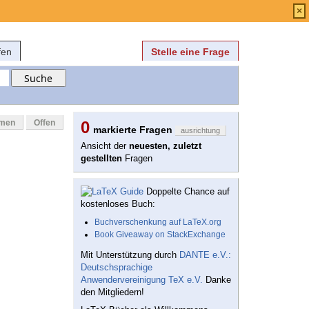
Anmelden
über
FAQ
×
fen
Stelle eine Frage
mmen
Offen
0
markierte Fragen
ausrichtung
Ansicht der
neuesten, zuletzt
gestellten
Fragen
Doppelte Chance auf
kostenloses Buch:
Buchverschenkung auf LaTeX.org
Book Giveaway on StackExchange
Mit Unterstützung durch
DANTE e.V.:
Deutschsprachige
Anwendervereinigung TeX e.V.
Danke
den Mitgliedern!