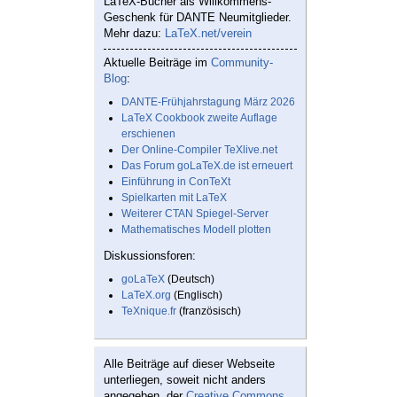
LaTeX-Bücher als Willkommens-
Geschenk für DANTE Neumitglieder.
Mehr dazu:
LaTeX.net/verein
Aktuelle Beiträge im
Community-
Blog
:
DANTE-Frühjahrstagung März 2026
LaTeX Cookbook zweite Auflage
erschienen
Der Online-Compiler TeXlive.net
Das Forum goLaTeX.de ist erneuert
Einführung in ConTeXt
Spielkarten mit LaTeX
Weiterer CTAN Spiegel-Server
Mathematisches Modell plotten
Diskussionsforen:
goLaTeX
(Deutsch)
LaTeX.org
(Englisch)
TeXnique.fr
(französisch)
Alle Beiträge auf dieser Webseite
unterliegen, soweit nicht anders
angegeben, der
Creative Commons