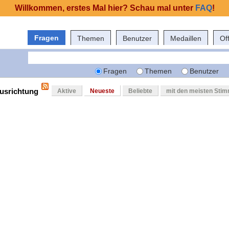
Willkommen, erstes Mal hier? Schau mal unter
FAQ
!
Fragen
Themen
Benutzer
Medaillen
Of
Fragen
Themen
Benutzer
ausrichtung
Aktive
Neueste
Beliebte
mit den meisten Sti