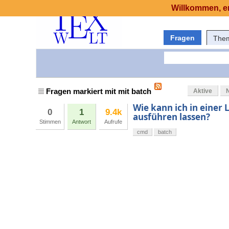
Willkommen, er
Fragen
The
Fragen markiert mit mit batch
Aktive
Wie kann ich in einer
0
1
9.4k
ausführen lassen?
Stimmen
Antwort
Aufrufe
cmd
batch