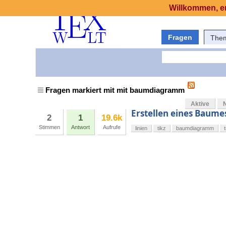
Willkommen, er
Fragen
The
Fragen markiert mit mit baumdiagramm
Aktive
Erstellen eines Baumes
2
1
19.6k
Stimmen
Antwort
Aufrufe
linien
tikz
baumdiagramm