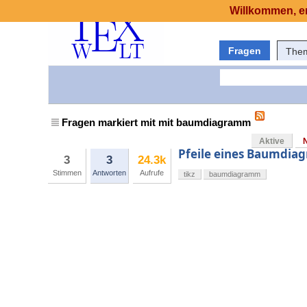
Willkommen, er
Fragen
The
Fragen markiert mit mit baumdiagramm
Aktive
Pfeile eines Baumdiag
3
3
24.3k
Stimmen
Antworten
Aufrufe
tikz
baumdiagramm