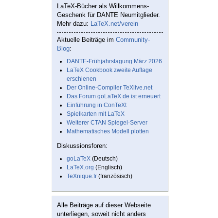
LaTeX-Bücher als Willkommens-
Geschenk für DANTE Neumitglieder.
Mehr dazu:
LaTeX.net/verein
Aktuelle Beiträge im
Community-
Blog
:
DANTE-Frühjahrstagung März 2026
LaTeX Cookbook zweite Auflage
erschienen
Der Online-Compiler TeXlive.net
Das Forum goLaTeX.de ist erneuert
Einführung in ConTeXt
Spielkarten mit LaTeX
Weiterer CTAN Spiegel-Server
Mathematisches Modell plotten
Diskussionsforen:
goLaTeX
(Deutsch)
LaTeX.org
(Englisch)
TeXnique.fr
(französisch)
Alle Beiträge auf dieser Webseite
unterliegen, soweit nicht anders