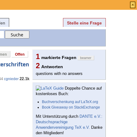
Anmelden
über
FAQ
×
fen
Stelle eine Frage
mmen
Offen
1
markierte Fragen
beamer
erschriften
2
Antworten
questions with no answers
22.1k
44
cgnieder
Doppelte Chance auf
kostenloses Buch:
Buchverschenkung auf LaTeX.org
Book Giveaway on StackExchange
Mit Unterstützung durch
DANTE e.V.:
Deutschsprachige
Anwendervereinigung TeX e.V.
Danke
den Mitgliedern!