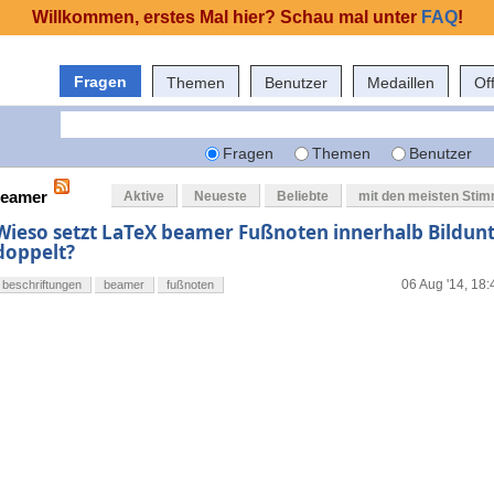
Willkommen, erstes Mal hier? Schau mal unter
FAQ
!
Fragen
Themen
Benutzer
Medaillen
Of
Fragen
Themen
Benutzer
beamer
Aktive
Neueste
Beliebte
mit den meisten Sti
Wieso setzt LaTeX beamer Fußnoten innerhalb Bildunt
doppelt?
06 Aug '14, 18:
beschriftungen
beamer
fußnoten