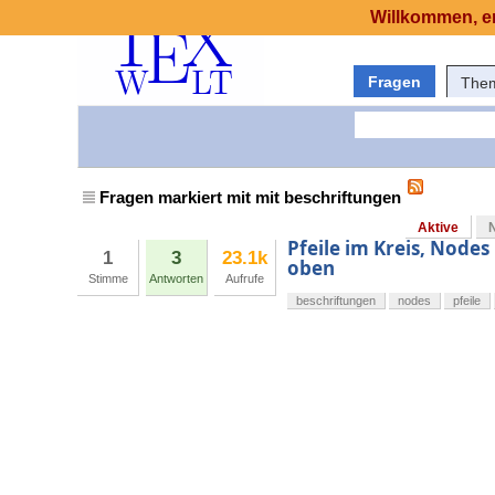
Willkommen, er
Fragen
The
Fragen markiert mit mit beschriftungen
Aktive
Pfeile im Kreis, Nodes
1
3
23.1k
oben
Stimme
Antworten
Aufrufe
beschriftungen
nodes
pfeile