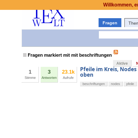
Willkommen, er
Fragen
The
Fragen markiert mit mit beschriftungen
Aktive
Pfeile im Kreis, Nodes
1
3
23.1k
oben
Stimme
Antworten
Aufrufe
beschriftungen
nodes
pfeile