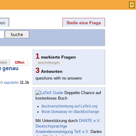
Anmelden
über
FAQ
×
fen
Stelle eine Frage
1
markierte Fragen
mmen
Offen
beschriftungen
de genau
3
Antworten
questions with no answers
11.1k
40
saputello
Doppelte Chance auf
kostenloses Buch:
Buchverschenkung auf LaTeX.org
Book Giveaway on StackExchange
Mit Unterstützung durch
DANTE e.V.:
Deutschsprachige
Anwendervereinigung TeX e.V.
Danke