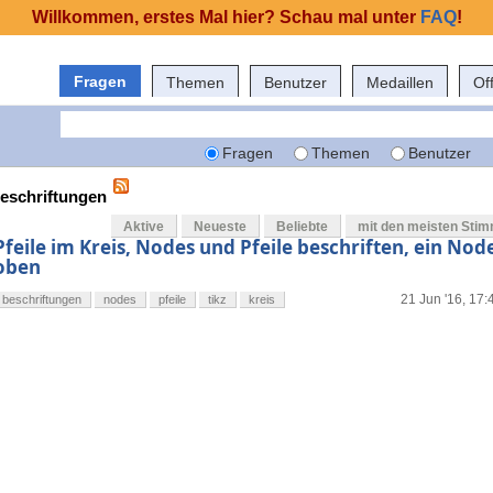
Willkommen, erstes Mal hier? Schau mal unter
FAQ
!
Fragen
Themen
Benutzer
Medaillen
Of
Fragen
Themen
Benutzer
beschriftungen
Aktive
Neueste
Beliebte
mit den meisten Sti
Pfeile im Kreis, Nodes und Pfeile beschriften, ein No
oben
21 Jun '16, 17:
beschriftungen
nodes
pfeile
tikz
kreis