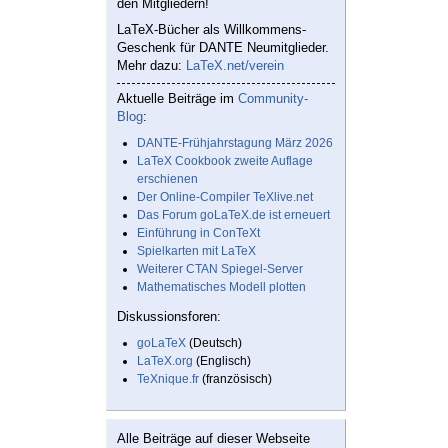
den Mitgliedern!
LaTeX-Bücher als Willkommens-
Geschenk für DANTE Neumitglieder.
Mehr dazu:
LaTeX.net/verein
Aktuelle Beiträge im
Community-
Blog
:
DANTE-Frühjahrstagung März 2026
LaTeX Cookbook zweite Auflage
erschienen
Der Online-Compiler TeXlive.net
Das Forum goLaTeX.de ist erneuert
Einführung in ConTeXt
Spielkarten mit LaTeX
Weiterer CTAN Spiegel-Server
Mathematisches Modell plotten
Diskussionsforen:
goLaTeX
(Deutsch)
LaTeX.org
(Englisch)
TeXnique.fr
(französisch)
Alle Beiträge auf dieser Webseite