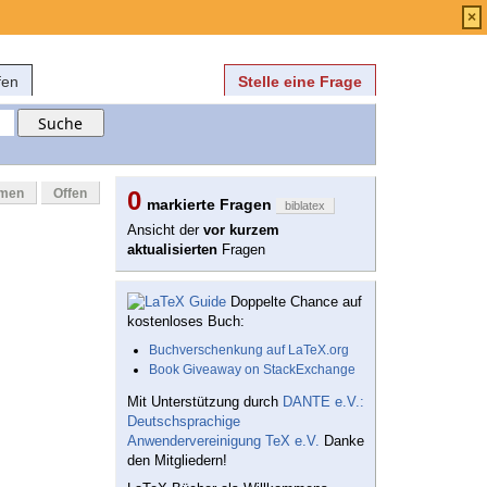
Anmelden
über
FAQ
×
fen
Stelle eine Frage
mmen
Offen
0
markierte Fragen
biblatex
Ansicht der
vor kurzem
aktualisierten
Fragen
Doppelte Chance auf
kostenloses Buch:
Buchverschenkung auf LaTeX.org
Book Giveaway on StackExchange
Mit Unterstützung durch
DANTE e.V.:
Deutschsprachige
Anwendervereinigung TeX e.V.
Danke
den Mitgliedern!