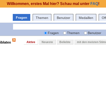
Willkommen, erstes Mal hier? Schau mal unter
FAQ
!
Fragen
Themen
Benutzer
Medaillen
Of
Fragen
Themen
Benutzer
iblatex
Aktive
Neueste
Beliebte
mit den meisten Sti