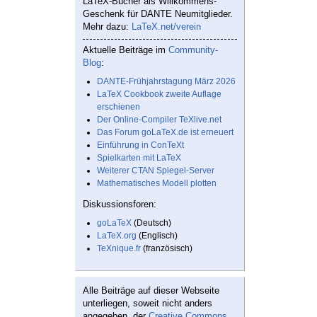
LaTeX-Bücher als Willkommens-
Geschenk für DANTE Neumitglieder.
Mehr dazu:
LaTeX.net/verein
Aktuelle Beiträge im
Community-
Blog
:
DANTE-Frühjahrstagung März 2026
LaTeX Cookbook zweite Auflage
erschienen
Der Online-Compiler TeXlive.net
Das Forum goLaTeX.de ist erneuert
Einführung in ConTeXt
Spielkarten mit LaTeX
Weiterer CTAN Spiegel-Server
Mathematisches Modell plotten
Diskussionsforen:
goLaTeX
(Deutsch)
LaTeX.org
(Englisch)
TeXnique.fr
(französisch)
Alle Beiträge auf dieser Webseite
unterliegen, soweit nicht anders
angegeben, der
Creative Commons