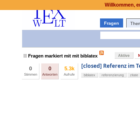
Willkommen, er
Fragen
The
Fragen markiert mit mit biblatex
Aktive
[closed] Referenz im 
0
0
5.3k
Stimmen
Antworten
Aufrufe
biblatex
referenzierung
zitate