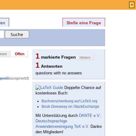
Anmelden
über
FAQ
×
fen
Stelle eine Frage
mmen
Offen
1
markierte Fragen
biblatex
1
Antworten
questions with no answers
gast3
(ausgesetzt)
Doppelte Chance auf
kostenloses Buch:
Buchverschenkung auf LaTeX.org
Book Giveaway on StackExchange
Mit Unterstützung durch
DANTE e.V.:
Deutschsprachige
Anwendervereinigung TeX e.V.
Danke
den Mitgliedern!