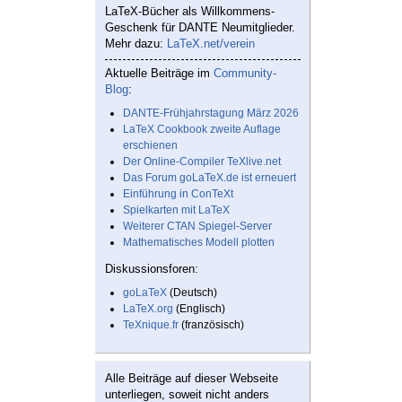
LaTeX-Bücher als Willkommens-
Geschenk für DANTE Neumitglieder.
Mehr dazu:
LaTeX.net/verein
Aktuelle Beiträge im
Community-
Blog
:
DANTE-Frühjahrstagung März 2026
LaTeX Cookbook zweite Auflage
erschienen
Der Online-Compiler TeXlive.net
Das Forum goLaTeX.de ist erneuert
Einführung in ConTeXt
Spielkarten mit LaTeX
Weiterer CTAN Spiegel-Server
Mathematisches Modell plotten
Diskussionsforen:
goLaTeX
(Deutsch)
LaTeX.org
(Englisch)
TeXnique.fr
(französisch)
Alle Beiträge auf dieser Webseite
unterliegen, soweit nicht anders