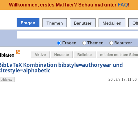
Willkommen, erstes Mal hier? Schau mal unter
FAQ
!
Fragen
Themen
Benutzer
Medaillen
Of
Fragen
Themen
Benutzer
iblatex
Aktive
Neueste
Beliebte
mit den meisten Sti
BibLaTeX Kombination bibstyle=authoryear und
citestyle=alphabetic
26 Jan '17, 11:56
biblatex