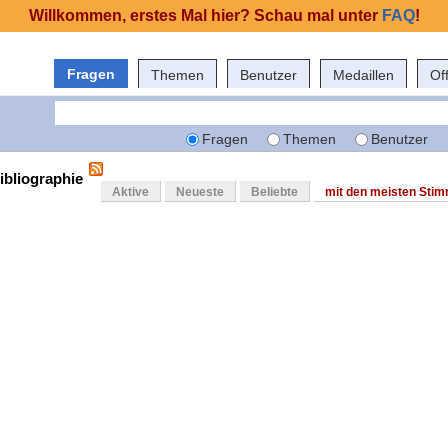
Willkommen, erstes Mal hier? Schau mal unter
FAQ
!
Fragen
Themen
Benutzer
Medaillen
Of
Fragen
Themen
Benutzer
ibliographie
Aktive
Neueste
Beliebte
mit den meisten Sti