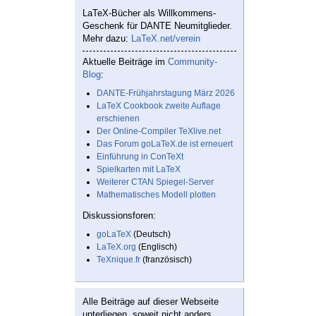
LaTeX-Bücher als Willkommens-
Geschenk für DANTE Neumitglieder.
Mehr dazu:
LaTeX.net/verein
Aktuelle Beiträge im
Community-
Blog
:
DANTE-Frühjahrstagung März 2026
LaTeX Cookbook zweite Auflage
erschienen
Der Online-Compiler TeXlive.net
Das Forum goLaTeX.de ist erneuert
Einführung in ConTeXt
Spielkarten mit LaTeX
Weiterer CTAN Spiegel-Server
Mathematisches Modell plotten
Diskussionsforen:
goLaTeX
(Deutsch)
LaTeX.org
(Englisch)
TeXnique.fr
(französisch)
Alle Beiträge auf dieser Webseite
unterliegen, soweit nicht anders