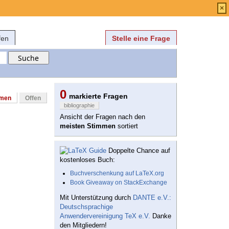
Anmelden
über
FAQ
×
fen
Stelle eine Frage
0
markierte Fragen
mmen
Offen
bibliographie
Ansicht der Fragen nach den
meisten Stimmen
sortiert
Doppelte Chance auf
kostenloses Buch:
Buchverschenkung auf LaTeX.org
Book Giveaway on StackExchange
Mit Unterstützung durch
DANTE e.V.:
Deutschsprachige
Anwendervereinigung TeX e.V.
Danke
den Mitgliedern!