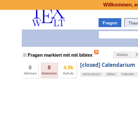
Willkommen, er
Fragen
The
Fragen markiert mit mit bibtex
Aktive
[closed] Calendarium
0
0
4.9k
Stimmen
Antworten
Aufrufe
adressbuch
bibtex
kalender