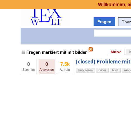
Willkommen, er
Fragen
The
Fragen markiert mit mit bilder
Aktive
[closed] Probleme mit 
0
0
7.5k
Stimmen
Antworten
Aufrufe
kopfzeilen
bilder
brief
ränd