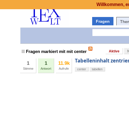
Willkommen, er
Fragen
The
Fragen markiert mit mit center
Aktive
Tabelleninhalt zentrie
1
1
11.9k
Stimme
Antwort
Aufrufe
center
tabellen