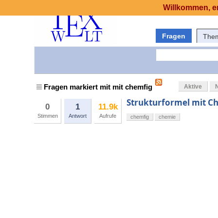
Willkommen, er
Fragen
The
Fragen markiert mit mit chemfig
Aktive
Strukturformel mit C
0
1
11.9k
Stimmen
Antwort
Aufrufe
chemfig
chemie