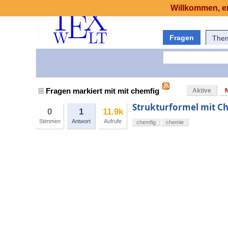
Willkommen, er
Fragen
The
Fragen markiert mit mit chemfig
Aktive
Strukturformel mit C
0
1
11.9k
Stimmen
Antwort
Aufrufe
chemfig
chemie