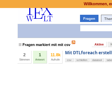
Willkommen, er
Fragen
The
Fragen markiert mit mit csv
Aktive
Mit DTLforeach erstell
2
1
11.8k
Stimmen
Antwort
Aufrufe
csv
schleifen
datatool
tabe