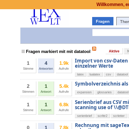
Willkommen, er
Fragen
The
Fragen markiert mit mit datatool
Aktive
Import von csv-Daten 
1
4
1.9k
einzelner Werte
Stimme
Antworten
Aufrufe
latex
lualatex
csv
datatool
Symbolverzeichnis als 
2
1
5.4k
Stimmen
Antwort
Aufrufe
expansion
glossaries
datatool
Serienbrief aus CSV mi
1
1
6.8k
scanning use of \\@DT
Stimme
Antwort
Aufrufe
serienbrief
scrlttr2
scrletter
Rechnung mit sageTex
0
1
7.8k