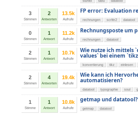
siunitx
tabu
datatool
FP error: Evaluation re
3
2
13.5k
Stimmen
Antworten
Aufrufe
rechnungen
scrlttr2
datatool
Rechnungsposte um pa
0
1
11.2k
Stimmen
Antwort
Aufrufe
rechnungen
datatool
Wie nutze ich mittels `
2
1
10.7k
values` bei einem `tikz
Stimmen
Antwort
Aufrufe
konvertierung
tikz
einlesen
Wie kann ich Hervorhe
2
4
19.4k
automatisieren?
Stimmen
Antworten
Aufrufe
datatool
typographie
soul
g
getmap und datatool?
1
1
10.8k
Stimme
Antwort
Aufrufe
getmap
datatool