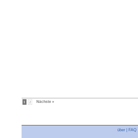
Nächste »
1
2
über
|
FAQ