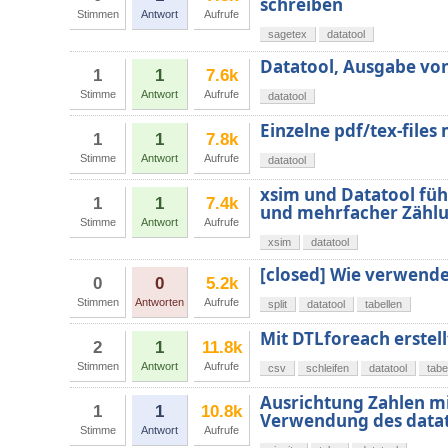
schreiben
Stimmen
Antwort
Aufrufe
sagetex
datatool
Datatool, Ausgabe von 
1
1
7.6k
Stimme
Antwort
Aufrufe
datatool
Einzelne pdf/tex-files 
1
1
7.8k
Stimme
Antwort
Aufrufe
datatool
xsim und Datatool fü
1
1
7.4k
und mehrfacher Zähl
Stimme
Antwort
Aufrufe
xsim
datatool
[closed] Wie verwende
0
0
5.2k
Stimmen
Antworten
Aufrufe
split
datatool
tabellen
Mit DTLforeach erstell
2
1
11.8k
Stimmen
Antwort
Aufrufe
csv
schleifen
datatool
tabe
Ausrichtung Zahlen mit
1
1
10.8k
Verwendung des datat
Stimme
Antwort
Aufrufe