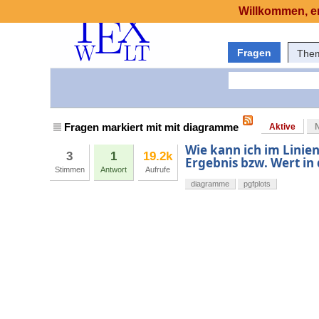
Willkommen, er
Fragen
The
Fragen markiert mit mit diagramme
Aktive
Wie kann ich im Lini
3
1
19.2k
Ergebnis bzw. Wert in
Stimmen
Antwort
Aufrufe
diagramme
pgfplots