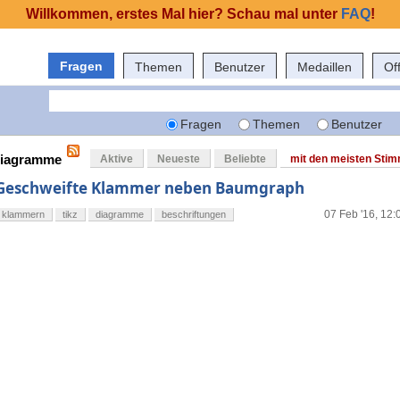
Willkommen, erstes Mal hier? Schau mal unter
FAQ
!
Fragen
Themen
Benutzer
Medaillen
Of
Fragen
Themen
Benutzer
 diagramme
Aktive
Neueste
Beliebte
mit den meisten Sti
Geschweifte Klammer neben Baumgraph
07 Feb '16, 12:
klammern
tikz
diagramme
beschriftungen