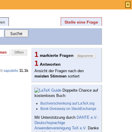
Anmelden
über
FAQ
×
fen
Stelle eine Frage
mmen
Offen
1
markierte Fragen
diagramme
1
Antworten
11.1k
03
saputello
Ansicht der Fragen nach den
meisten Stimmen
sortiert
Doppelte Chance auf
kostenloses Buch:
Buchverschenkung auf LaTeX.org
Book Giveaway on StackExchange
Mit Unterstützung durch
DANTE e.V.:
Deutschsprachige
Anwendervereinigung TeX e.V.
Danke