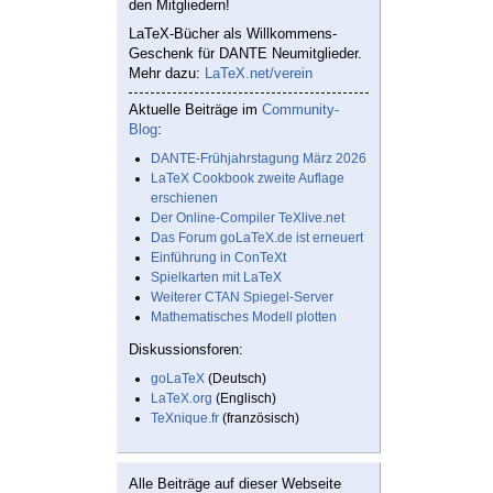
den Mitgliedern!
LaTeX-Bücher als Willkommens-
Geschenk für DANTE Neumitglieder.
Mehr dazu:
LaTeX.net/verein
Aktuelle Beiträge im
Community-
Blog
:
DANTE-Frühjahrstagung März 2026
LaTeX Cookbook zweite Auflage
erschienen
Der Online-Compiler TeXlive.net
Das Forum goLaTeX.de ist erneuert
Einführung in ConTeXt
Spielkarten mit LaTeX
Weiterer CTAN Spiegel-Server
Mathematisches Modell plotten
Diskussionsforen:
goLaTeX
(Deutsch)
LaTeX.org
(Englisch)
TeXnique.fr
(französisch)
Alle Beiträge auf dieser Webseite