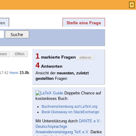
Anmelden
über
FAQ
×
fen
Stelle eine Frage
mmen
Offen
1
markierte Fragen
editoren
4
Antworten
15.8k
 17:42
Henri
Ansicht der
neuesten, zuletzt
gestellten
Fragen
Doppelte Chance auf
kostenloses Buch:
Buchverschenkung auf LaTeX.org
Book Giveaway on StackExchange
Mit Unterstützung durch
DANTE e.V.:
Deutschsprachige
Anwendervereinigung TeX e.V.
Danke