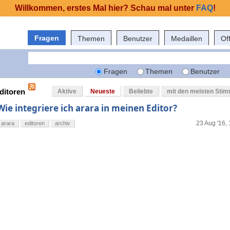
Willkommen, erstes Mal hier? Schau mal unter
FAQ
!
Fragen
Themen
Benutzer
Medaillen
Of
Fragen
Themen
Benutzer
ditoren
Aktive
Neueste
Beliebte
mit den meisten Sti
Wie integriere ich arara in meinen Editor?
23 Aug '16,
arara
editoren
archiv