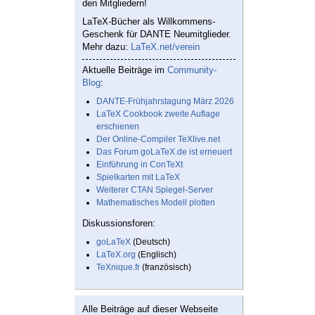
den Mitgliedern!
LaTeX-Bücher als Willkommens-
Geschenk für DANTE Neumitglieder.
Mehr dazu:
LaTeX.net/verein
Aktuelle Beiträge im
Community-
Blog
:
DANTE-Frühjahrstagung März 2026
LaTeX Cookbook zweite Auflage
erschienen
Der Online-Compiler TeXlive.net
Das Forum goLaTeX.de ist erneuert
Einführung in ConTeXt
Spielkarten mit LaTeX
Weiterer CTAN Spiegel-Server
Mathematisches Modell plotten
Diskussionsforen:
goLaTeX
(Deutsch)
LaTeX.org
(Englisch)
TeXnique.fr
(französisch)
Alle Beiträge auf dieser Webseite