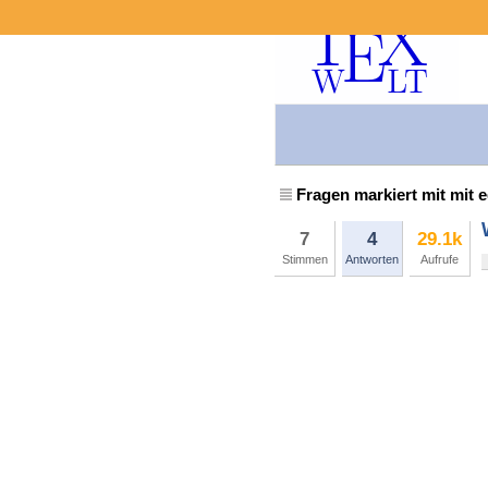
Fragen markiert mit mit e
7
4
29.1k
Stimmen
Antworten
Aufrufe